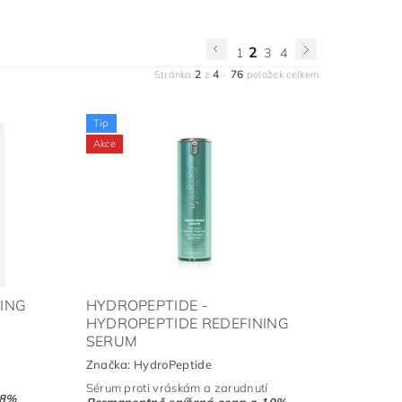
2
1
3
4
2
4
76
Stránka
z
-
položek celkem
Tip
Akce
ING
HYDROPEPTIDE -
HYDROPEPTIDE REDEFINING
SERUM
Značka:
HydroPeptide
Sérum proti vráskám a zarudnutí
8%
Permanentně snížená cena o 10%