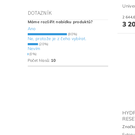
Unive
DOTAZNÍK
Máme rozšířit nabídku produktů?
3 2
Ano
(80%)
Ne, protože je z čeho vybírat.
(20%)
Nevím
(0%)
Počet hlasů:
10
HYDR
RESE
Značk
Fytonu