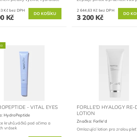
2 644,63 Kč bez DPH
2 644,63 Kč bez DPH
00 Kč
3 200 Kč
ka
OPEPTIDE - VITAL EYES
FORLLE'D HYALOGY RE-
LOTION
a:
HydroPeptide
Značka:
Forlle'd
e kruhů,váčků pod očima a
h vrásek
Omlazující lotion pro zralou pleť