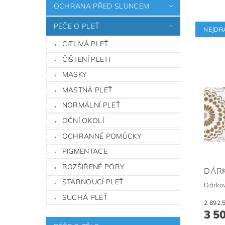
OCHRANA PŘED SLUNCEM
PÉČE O PLEŤ
NEJDR
CITLIVÁ PLEŤ
ČIŠTENÍ PLETI
MASKY
MASTNÁ PLEŤ
NORMÁLNÍ PLEŤ
OČNÍ OKOLÍ
OCHRANNÉ POMŮCKY
PIGMENTACE
ROZŠIŘENÉ PÓRY
DÁR
STÁRNOUCÍ PLEŤ
Dárko
SUCHÁ PLEŤ
3 5