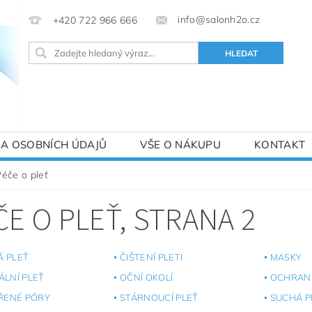
info@salonh2o.cz
+420 722 966 666
A OSOBNÍCH ÚDAJŮ
VŠE O NÁKUPU
KONTAKT
Péče o pleť
ČE O PLEŤ
, STRANA 2
Á PLEŤ
ČIŠTENÍ PLETI
MASKY
LNÍ PLEŤ
OČNÍ OKOLÍ
OCHRAN
ŘENÉ PÓRY
STÁRNOUCÍ PLEŤ
SUCHÁ P