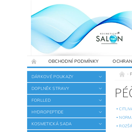
OBCHODNÍ PODMÍNKY
OCHRAN
DÁRKOVÉ POUKAZY
PÉ
DOPLNĚK STRAVY
FORLLED
CITLIV
HYDROPEPTIDE
NORMÁ
KOSMETICKÁ SADA
ROZŠI