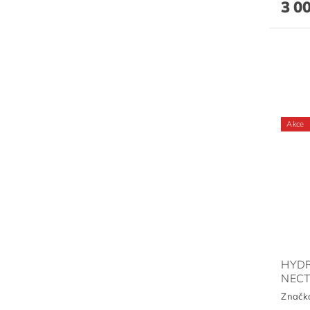
3 0
Akce
HYDR
NEC
Značk