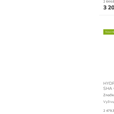
3 2
Novin
HYDR
SHA
Značk
Vyživu