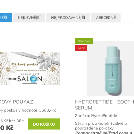
AŽŠÍ
NEJLEVNĚJŠÍ
NEJPRODÁVANĚJŠÍ
ABECEDNĚ
Novinka
Akce
KOVÝ POUKAZ
HYDROPEPTIDE - SOOTH
SERUM
vý poukaz v hodnotě 3500,-Kč
Značka:
HydroPeptide
2 892,56 Kč bez DPH
Sérum pro zklidnění citlivé a
00 Kč
podrážděné pokožky
Permanentně snížená cena
o 