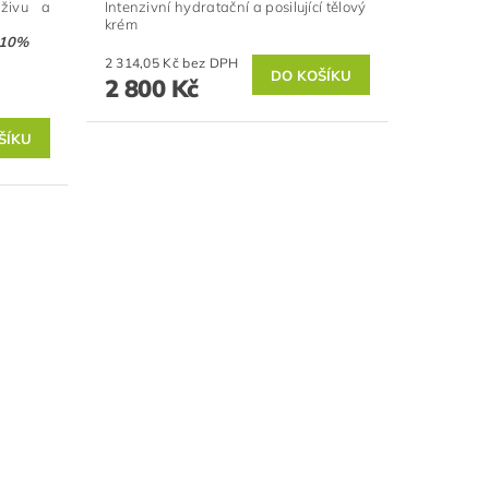
yživu a
Intenzivní hydratační a posilující tělový
krém
 10%
2 314,05 Kč bez DPH
2 800 Kč