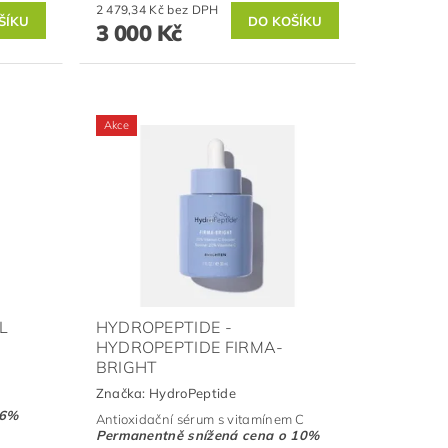
2 479,34 Kč bez DPH
3 000 Kč
Akce
L
HYDROPEPTIDE -
HYDROPEPTIDE FIRMA-
BRIGHT
Značka:
HydroPeptide
 6%
Antioxidační sérum s vitamínem C
Permanentně snížená cena o 10%