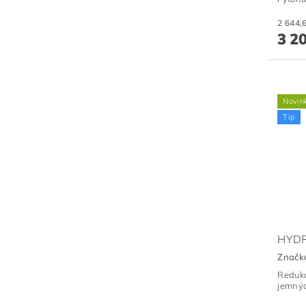
3 2
Novin
Tip
HYDR
Značk
Redukc
jemnýc