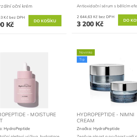
rzální oční krém
Antioxidační sérum s bělícím ef
2 644,63 Kč bez DPH
2 644,63 Kč bez DPH
3 200 Kč
00 Kč
Novinka
Tip
OPEPTIDE - MOISTURE
HYDROPEPTIDE - NIMNI
T
CREAM
a:
HydroPeptide
Značka:
HydroPeptide
triční pleťový výživa, hydratace
Zepšuje plnost a pružnost vaší pl