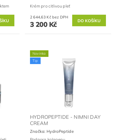
ektem
Krém pro citlivou pleť
2 644,63 Kč bez DPH
3 200 Kč
Novinka
Tip
HYDROPEPTIDE - NIMNI DAY
CREAM
Značka:
HydroPeptide
eti.
Podpora kolagenu