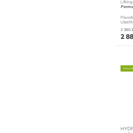
Liftin
Perma
Původ
Ušetří
2 8
Novin
HYDR