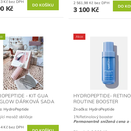
2 644,63 Kč bez DPH
2 561,98 Kč bez DPH
00 Kč
3 100 Kč
ka
Akce
OPEPTIDE - KIT GUA
HYDROPEPTIDE- RETINO
 GLOW DÁRKOVÁ SADA
ROUTINE BOOSTER
a:
HydroPeptide
Značka:
HydroPeptide
jící masáž obličeje
1%Retinolový booster
Permanentně snížená cena o
2 479,34 Kč bez DPH