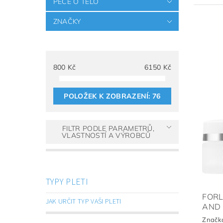
PÉČE O TĚLO
ZNAČKY
800
Kč
6150
Kč
POLOŽEK K ZOBRAZENÍ:
76
FILTR PODLE PARAMETRŮ,
VLASTNOSTÍ A VÝROBCŮ
TYPY PLETI
FORL
JAK URČIT TYP VAŠI PLETI
AND 
Značk