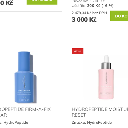
Původně:
3 200 Kč
00 Kč
Ušetříte
:
200 Kč (–6 %)
2 479,34 Kč bez DPH
3 000 Kč
Akce
OPEPTIDE FIRM-A-FIX
HYDROPEPTIDE MOISTU
TAR
RESET
a:
HydroPeptide
Značka:
HydroPeptide