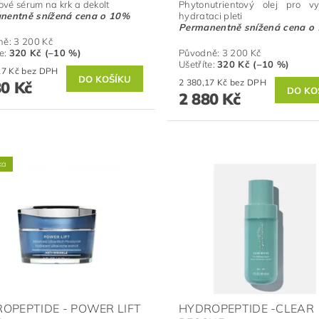
gové sérum na krk a dekolt
Phytonutrientový olej pro v
nentně snížená cena o 10%
hydrataci pleti
Permanentně snížená cena o
ně:
3 200 Kč
te
:
320 Kč (–10 %)
Původně:
3 200 Kč
Ušetříte
:
320 Kč (–10 %)
2 380,17 Kč bez DPH
2 380,17 Kč bez DPH
80 Kč
2 880 Kč
ka
OPEPTIDE - POWER LIFT
HYDROPEPTIDE -CLEAR