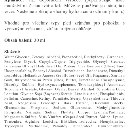
množství na čistou tvář a krk. Může se používat jak ráno, tak
večer. Následně aplikujte vhodný hydratační a ochranný krém.)
Vhodné pro všechny typy pleti zejména pro pokožku s
výraznými vráskami , ztrátou objemu obličeje
Obsah balení:
30 ml
Složení:
Water, Glycerin, Cetearyl Alcohol, Propanediol, Diethylhexyl Carbonate,
Pentylene Glycol, Caprylic/Capric Triglyceride, Glyceryl Stearate,
Potassium Olivoyl Hydrolized Oat Protein, Olea Europaea (Olive) Fruit
Unsaponifiables, Behenyl Alcohol, Dimethicone, Isododecane, Dimethyl
Isosorbide, Helianthus Annuus (Sunflower) Seed Oil, Fragrance, Xanthan
Gum, Butyrospermum Parkii (Shea) Butter, Dimethicone Crosspolymer,
Dimethyl Sulfone, Hydroxyacetophenone, Tetrahexyldecyl Ascorbate,
Tocopheryl Acetate, Glyceryl Oleate, Benzyl Alcohol, Sclerotium Gum,
Lecithin, Glycine Soja (Soybean) Sterols, Linoleic Acid, Phospholipids,
Pullulan, Carnosine, Retinyl Palmitate, Stearyl Glycyrrhetinate, Thioctic
Acid, Anogeissus Leiocarpus Bark Extract, Disodium Acetyl
Glucosamine Phosphate, Sodium Glucuronate, Methylglucoside
Phosphate, Naringin, Sodium Phytate, Copper Lysinate/Prolinate,
Magnesium Sulfate, Vitis Vinifera (Grape) Seed Extract, Valine, Lysine,
Threonine, Arginine, Leuicine, Histidine, Isoleucine, Phenylalanine,
Tryptophan, Methionine, Palmitoyl Dipeptide-5 Diaminobutyroyl