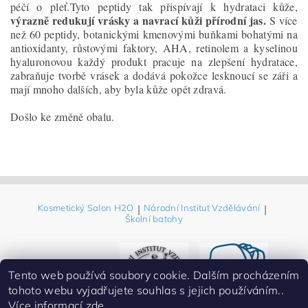
péčí o pleť.Tyto peptidy tak přispívají k hydrataci kůže,
výrazně redukují vrásky a navrací kůži přírodní jas.
S více
než 60 peptidy, botanickými kmenovými buňkami bohatými na
antioxidanty, růstovými faktory, AHA, retinolem a kyselinou
hyaluronovou každý produkt pracuje na zlepšení hydratace,
zabraňuje tvorbě vrásek a dodává pokožce lesknoucí se záři a
mají mnoho dalších, aby byla kůže opět zdravá.
Došlo ke změně obalu.
Kosmetický Salon H2O
|
Národní Institut Vzdělávání
|
Školní batohy
Tento web používá soubory cookie. Dalším procházením
tohoto webu vyjadřujete souhlas s jejich používáním..
Více informací
zde
.