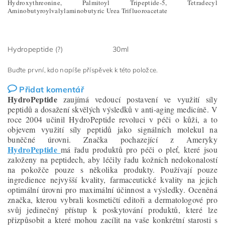
Hydroxythreonine, Palmitoyl Tripeptide-5, Tetradecyl
Aminobutyroylvalylaminobutyric Urea Trifluoroacetate
Hydropeptide (?)
30ml
Buďte první, kdo napíše příspěvek k této položce.
Přidat komentář
HydroPeptide
zaujímá vedoucí postavení ve využití síly
peptidů a dosažení skvělých výsledků v anti-aging medicíně. V
roce 2004 učinil HydroPeptide revoluci v péči o kůži, a to
objevem využití síly peptidů jako signálních molekul na
buněčné úrovni. Značka pochazející z Ameryky
HydroPeptide
má řadu produktů pro péči o pleť, které jsou
založeny na peptidech, aby léčily řadu kožních nedokonalostí
na pokožče pouze s několika produkty. Používají pouze
ingredience nejvyšší kvality, farmaceutické kvality na jejich
optimální úrovni pro maximální účinnost a výsledky. Oceněná
značka, kterou vybrali kosmetičtí editoři a dermatologové pro
svůj jedinečný přístup k poskytování produktů, které lze
přizpůsobit a které mohou zacílit na vaše konkrétní starosti s