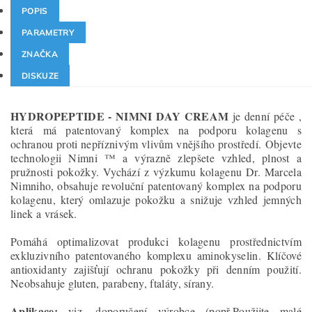
POPIS
PARAMETRY
ZNAČKA
DISKUZE
HYDROPEPTIDE - NIMNI DAY CREAM
je denní péče ,
která má patentovaný komplex na podporu kolagenu s
ochranou proti nepříznivým vlivům vnějšího prostředí. Objevte
technologii Nimni ™ a výrazně zlepšete vzhled, plnost a
pružnosti pokožky. Vychází z výzkumu kolagenu Dr. Marcela
Nimniho, obsahuje revoluční patentovaný komplex na podporu
kolagenu, který omlazuje pokožku a snižuje vzhled jemných
linek a vrásek.
Pomáhá optimalizovat produkci kolagenu prostřednictvím
exkluzivního patentovaného komplexu aminokyselin. Klíčové
antioxidanty zajišťují ochranu pokožky při denním použití.
Neobsahuje gluten, parabeny, ftaláty, sírany.
Aplikace:
viz. doporučení výrobce (popř.Použijte malé