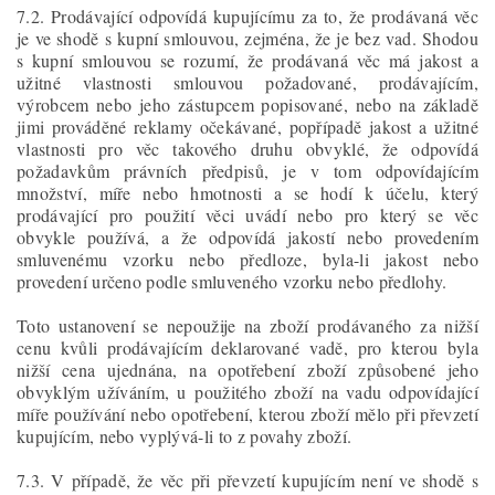
7.2. Prodávající odpovídá kupujícímu za to, že prodávaná věc
je ve shodě s kupní smlouvou, zejména, že je bez vad. Shodou
s kupní smlouvou se rozumí, že prodávaná věc má jakost a
užitné vlastnosti smlouvou požadované, prodávajícím,
výrobcem nebo jeho zástupcem popisované, nebo na základě
jimi prováděné reklamy očekávané, popřípadě jakost a užitné
vlastnosti pro věc takového druhu obvyklé, že odpovídá
požadavkům právních předpisů, je v tom odpovídajícím
množství, míře nebo hmotnosti a se hodí k účelu, který
prodávající pro použití věci uvádí nebo pro který se věc
obvykle používá, a že odpovídá jakostí nebo provedením
smluvenému vzorku nebo předloze, byla-li jakost nebo
provedení určeno podle smluveného vzorku nebo předlohy.
Toto ustanovení se nepoužije na zboží prodávaného za nižší
cenu kvůli prodávajícím deklarované vadě, pro kterou byla
nižší cena ujednána, na opotřebení zboží způsobené jeho
obvyklým užíváním, u použitého zboží na vadu odpovídající
míře používání nebo opotřebení, kterou zboží mělo při převzetí
kupujícím, nebo vyplývá-li to z povahy zboží.
7.3. V případě, že věc při převzetí kupujícím není ve shodě s