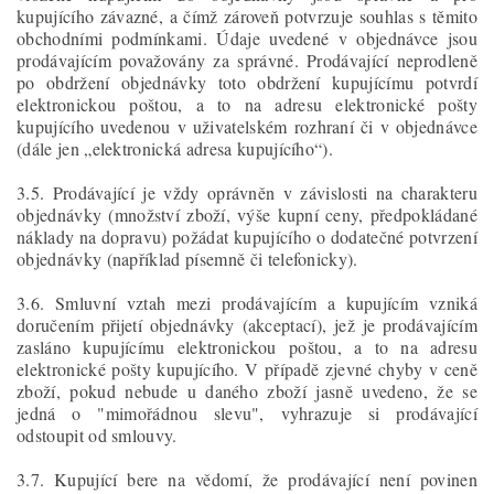
kupujícího závazné, a čímž zároveň potvrzuje souhlas s těmito
obchodními podmínkami. Údaje uvedené v objednávce jsou
prodávajícím považovány za správné. Prodávající neprodleně
po obdržení objednávky toto obdržení kupujícímu potvrdí
elektronickou poštou, a to na adresu elektronické pošty
kupujícího uvedenou v uživatelském rozhraní či v objednávce
(dále jen „elektronická adresa kupujícího“).
3.5. Prodávající je vždy oprávněn v závislosti na charakteru
objednávky (množství zboží, výše kupní ceny, předpokládané
náklady na dopravu) požádat kupujícího o dodatečné potvrzení
objednávky (například písemně či telefonicky).
3.6. Smluvní vztah mezi prodávajícím a kupujícím vzniká
doručením přijetí objednávky (akceptací), jež je prodávajícím
zasláno kupujícímu elektronickou poštou, a to na adresu
elektronické pošty kupujícího. V případě zjevné chyby v ceně
zboží, pokud nebude u daného zboží jasně uvedeno, že se
jedná o "mimořádnou slevu", vyhrazuje si prodávající
odstoupit od smlouvy.
3.7. Kupující bere na vědomí, že prodávající není povinen