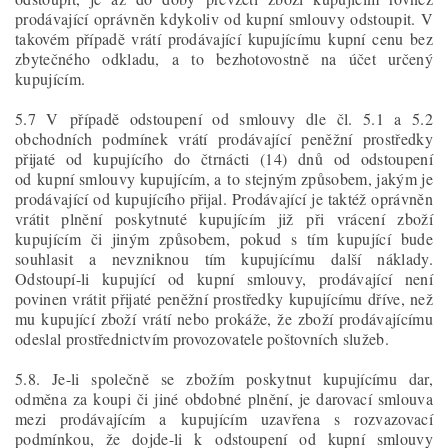
prodávající oprávněn kdykoliv od kupní smlouvy odstoupit. V
takovém případě vrátí prodávající kupujícímu kupní cenu bez
zbytečného odkladu, a to bezhotovostně na účet určený
kupujícím.
5.7 V případě odstoupení od smlouvy dle čl. 5.1 a 5.2
obchodních podmínek vrátí prodávající peněžní prostředky
přijaté od kupujícího do čtrnácti (14) dnů od odstoupení
od kupní smlouvy kupujícím, a to stejným způsobem, jakým je
prodávající od kupujícího přijal. Prodávající je taktéž oprávněn
vrátit plnění poskytnuté kupujícím již při vrácení zboží
kupujícím či jiným způsobem, pokud s tím kupující bude
souhlasit a nevzniknou tím kupujícímu další náklady.
Odstoupí-li kupující od kupní smlouvy, prodávající není
povinen vrátit přijaté peněžní prostředky kupujícímu dříve, než
mu kupující zboží vrátí nebo prokáže, že zboží prodávajícímu
odeslal prostřednictvím provozovatele poštovních služeb.
5.8. Je-li společně se zbožím poskytnut kupujícímu dar,
odměna za koupi či jiné obdobné plnění, je darovací smlouva
mezi prodávajícím a kupujícím uzavřena s rozvazovací
podmínkou, že dojde-li k odstoupení od kupní smlouvy