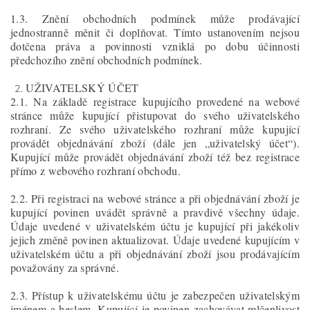
1.3. Znění obchodních podmínek může prodávající
jednostranně měnit či doplňovat. Tímto ustanovením nejsou
dotčena práva a povinnosti vzniklá po dobu účinnosti
předchozího znění obchodních podmínek.
UŽIVATELSKÝ ÚČET
2.1. Na základě registrace kupujícího provedené na webové
stránce může kupující přistupovat do svého uživatelského
rozhraní. Ze svého uživatelského rozhraní může kupující
provádět objednávání zboží (dále jen „uživatelský účet“).
Kupující může provádět objednávání zboží též bez registrace
přímo z webového rozhraní obchodu.
2.2. Při registraci na webové stránce a při objednávání zboží je
kupující povinen uvádět správně a pravdivě všechny údaje.
Údaje uvedené v uživatelském účtu je kupující při jakékoliv
jejich změně povinen aktualizovat. Údaje uvedené kupujícím v
uživatelském účtu a při objednávání zboží jsou prodávajícím
považovány za správné.
2.3. Přístup k uživatelskému účtu je zabezpečen uživatelským
jménem a heslem. Kupující je povinen zachovávat mlčenlivost