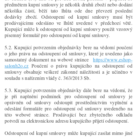
předmětem kupní smlouvy je několik druhů zboží nebo dodání
několika částí, běží tato lhůta ode dne převzetí poslední
dodávky zboží. Odstoupení od kupní smlouvy musí být
prodávajícímu odesláno ve lhůtě uvedené v předchozí větě.
Kupující může k odstoupení od kupní smlouvy použít vzorový
písemný formulář pro odstoupení od kupní smlouvy.
5.2. Kupující potvrzením objednávky bere na vědomí poučení
o jeho právu na odstoupení od smlouvy, které je uvedeno jako
samostatný dokument na webové stránce
https://www.eshop-
salonh2o.cz
Poučení o právu kupujícího na odstoupení od
smlouvy obsahuje veškeré zákonné náležitosti a je učiněno v
souladu s nařízením vlády č. 363/2013 Sb.
5.3. Kupující potvrzením objednávky dále bere na vědomí, že
je při naplnění podmínek pro odstoupení od smlouvy je
oprávněn od smlouvy odstoupit prostřednictvím vyplnění a
odeslání formuláře pro odstoupení od smlouvy uvedeného na
této webové stránce. Prodávající bez zbytečného odkladu
potvrdí na elektronickou adresu kupujícího přijetí odstoupení.
Odstoupení od kupní smlouvy může kupující zasílat mimo jiné