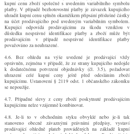
kupní cenu zboží společně s uvedením variabilního symbolu
platby. V případě bezhotovostní platby je závazek kupujícího
uhradit kupní cenu splněn okamžikem připsání příslušné částky
na účet prodávajícího pod uvedeným variabilním symbolem.
Kupující odpovídá prodávajícímu za škodu vzniklou v
důsledku nesprávné identifikace platby a zboží může být
prodávajícím v případě nesprávné identifikace platby
považováno za neuhrazené.
4.6. Bez ohledu na výše uvedené je prodávající vždy
oprávněn, zejména v případě, že ze strany kupujícího nedojde
k dodatečnému potvrzení objednávky (čl. 3.5), požadovat
uhrazení celé kupní ceny ještě před odesláním zboží
kupujícímu. Ustanovení § 2119 odst. 1 občanského zákoníku
se nepoužije.
4.7. Případné slevy z ceny zboží poskytnuté prodávajícím
kupujícímu nelze vzájemně kombinovat.
4.8. Je-li to v obchodním styku obvyklé nebo je-li tak
stanoveno obecně závaznými právními předpisy, vystaví
prodávající ohledně plateb prováděných na základě kupní