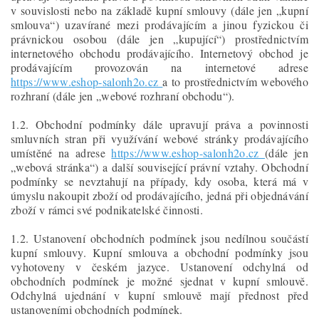
v souvislosti nebo na základě kupní smlouvy (dále jen „kupní
smlouva“) uzavírané mezi prodávajícím a jinou fyzickou či
právnickou osobou (dále jen „kupující“) prostřednictvím
internetového obchodu prodávajícího. Internetový obchod je
prodávajícím provozován na internetové adrese
https://www.eshop-salonh2o.cz
a to prostřednictvím webového
rozhraní (dále jen „webové rozhraní obchodu“).
1.2. Obchodní podmínky dále upravují práva a povinnosti
smluvních stran při využívání webové stránky prodávajícího
umístěné na adrese
https://www.eshop-salonh2o.cz
(dále jen
„webová stránka“) a další související právní vztahy. Obchodní
podmínky se nevztahují na případy, kdy osoba, která má v
úmyslu nakoupit zboží od prodávajícího, jedná při objednávání
zboží v rámci své podnikatelské činnosti.
1.2. Ustanovení obchodních podmínek jsou nedílnou součástí
kupní smlouvy. Kupní smlouva a obchodní podmínky jsou
vyhotoveny v českém jazyce. Ustanovení odchylná od
obchodních podmínek je možné sjednat v kupní smlouvě.
Odchylná ujednání v kupní smlouvě mají přednost před
ustanoveními obchodních podmínek.