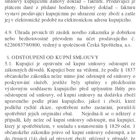
smlouvy kupujícímu daňový doklad – fakturu. Prodávající je
plátcem daně z přidané hodnoty. Daňový doklad – fakturu
vystaví prodávající kupujícímu po uhrazení ceny zboží a zašle
jej v elektronické podobě na elektronickou adresu kupujícího.
4.9. Úhrada prvních tří zásilek nového zákazníka je dobírkou
nebo bezhotovostně převodem na účet prodávajícího č.
622608379/0800, vedený u společnosti Česká Spořitelna, a.s.
ODSTOUPENÍ OD KUPNÍ SMLOUVY
5.1. Kupující je oprávněn od kupní smlouvy odstoupit ze
zákonných důvodů. Kupující bere na vědomí, že podle § 1837
občanského zákoníku nelze mimo jiné odstoupit od smlouvy o
poskytování služeb, jestliže byly splněny s předchozím
výslovným souhlasem kupujícího před uplynutím lhůty pro
odstoupení od smlouvy, od kupní smlouvy na dodávku zboží
upraveného podle přání kupujícího, jakož i zboží, které
podléhá rychlé zkáze, opotřebení nebo zastarání, porušil-li
spotřebitel jejich originální obal. Nejedná-li se o některý z
případů, kdy nelze od kupní smlouvy odstoupit, má kupující,
který je spotřebitelem, v souladu s ustanovením § 1829 odst. 1
občanského zákoníku právo od kupní smlouvy odstoupit, a to
do čtrnácti (14) dnů od převzetí zboží, přičemž v případě, že