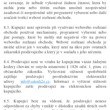
se zavazuje, že nebude vykonávat žádnou činnost, která by
mohla jemu nebo třetím osobám umožnit neoprávněně
zasahovat či neoprávněně užít programové vybavení nebo další
součásti tvořící webové rozhraní obchodu.
8.3. Kupující není oprávněn při využívání webového rozhraní
obchodu používat mechanismy, programové vybavení nebo
jiné postupy, které by mohly mít negativní vliv na provoz
webového rozhraní obchodu. Webové rozhraní obchodu je
možné užívat jen v rozsahu, který není na úkor práv ostatních
zákazníků prodávajícího a který je v souladu s jeho určením.
8.4. Prodávající není ve vztahu ke kupujícímu vázán žádnými
kodexy chování ve smyslu ustanovení § 1826 odst. 1, písm. e)
občanského zákoníku. Vyřizování stížností spotřebitelů
zajišťuje prodávající prostřednictvím elektronické
adresy
info@salonh2o.cz
. Informaci o vyřízení stížnosti
kupujícího zašle prodávající na elektronickou adresu
kupujícího.
8.5. Kupující bere na vědomí, že prodávající nenese
odpovědnost za chyby vzniklé v důsledku zásahů třetích osob