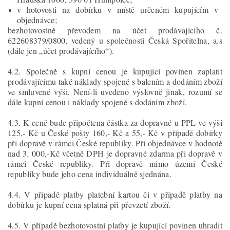
v hotovosti na dobírku v místě určeném kupujícím v
objednávce;
bezhotovostně převodem na účet prodávajícího č.
622608379/0800, vedený u společnosti Česká Spořitelna, a.s
(dále jen „účet prodávajícího“).
4.2. Společně s kupní cenou je kupující povinen zaplatit
prodávajícímu také náklady spojené s balením a dodáním zboží
ve smluvené výši. Není-li uvedeno výslovně jinak, rozumí se
dále kupní cenou i náklady spojené s dodáním zboží.
4.3. K ceně bude připočtena částka za dopravné u PPL ve výši
125,- Kč u České pošty 160,- Kč a 55,- Kč v případě dobírky
při dopravě v rámci České republiky. Při objednávce v hodnotě
nad 3. 000,-Kč včetně DPH je dopravné zdarma při dopravě v
rámci České republiky. Při dopravě mimo území České
republiky bude jeho cena individuálně sjednána.
4.4. V případě platby platební kartou či v případě platby na
dobírku je kupní cena splatná při převzetí zboží.
4.5. V případě bezhotovostní platby je kupující povinen uhradit