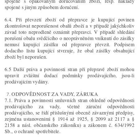
spojené s opakovaným doručováním zboží, resp. náklady
spojené s jiným způsobem doručení.
6.4. Při převzetí zboží od přepravce je kupující povinen
zkontrolovat neporušenost obalů zboží a v případě jakýchkoliv
závad toto neprodleně oznámit přepravci. V případě shledání
porušení obalu svědčícího o neoprávněném vniknutí do zásilky
nemusí kupující zásilku od přepravce převzít. Podpisem
dodacího listu kupující stvrzuje, že obal zásilky obsahující
zboží byl neporušen.
6.5 Další práva a povinnosti stran při přepravě zboží mohou
upravit zvláštní dodací podmínky prodávajícího, jsou-li
prodávajícím vydány.
ODPOVĚDNOST ZA VADY, ZÁRUKA
7.1. Práva a povinnosti smluvních stran ohledně odpovědnosti
prodávajícího za vady, včetně záruční odpovědnosti
prodávajícího, se řídí příslušnými obecně závaznými předpisy,
zejména ustanoveními § 1914 až 1925, § 2099 až 2117 a §
2158 a násl. občanského zákoníku) a zákonem č. 634/1992
Sb., o ochraně spotřebitele.