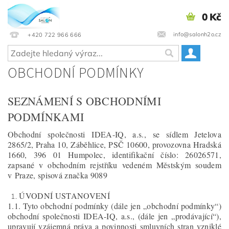
0 Kč
info@salonh2o.cz
+420 722 966 666
OBCHODNÍ PODMÍNKY
SEZNÁMENÍ S OBCHODNÍMI
PODMÍNKAMI
Obchodní společnosti IDEA-IQ, a.s., se sídlem Jetelova
2865/2, Praha 10, Záběhlice, PSČ 10600, provozovna Hradská
1660, 396 01 Humpolec, identifikační číslo: 26026571,
zapsané v obchodním rejstříku vedeném Městským soudem
v Praze, spisová značka 9089
ÚVODNÍ USTANOVENÍ
1.1. Tyto obchodní podmínky (dále jen „obchodní podmínky“)
obchodní společnosti IDEA-IQ, a.s., (dále jen „prodávající“),
upravují vzájemná práva a povinnosti smluvních stran vzniklé