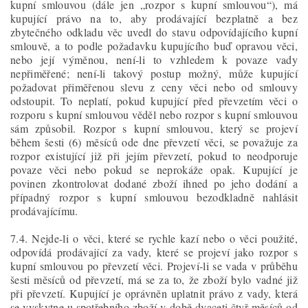
kupní smlouvou (dále jen „rozpor s kupní smlouvou“), má
kupující právo na to, aby prodávající bezplatně a bez
zbytečného odkladu věc uvedl do stavu odpovídajícího kupní
smlouvě, a to podle požadavku kupujícího buď opravou věci,
nebo její výměnou, není-li to vzhledem k povaze vady
nepřiměřené; není-li takový postup možný, může kupující
požadovat přiměřenou slevu z ceny věci nebo od smlouvy
odstoupit. To neplatí, pokud kupující před převzetím věci o
rozporu s kupní smlouvou věděl nebo rozpor s kupní smlouvou
sám způsobil. Rozpor s kupní smlouvou, který se projeví
během šesti (6) měsíců ode dne převzetí věci, se považuje za
rozpor existující již při jejím převzetí, pokud to neodporuje
povaze věci nebo pokud se neprokáže opak. Kupující je
povinen zkontrolovat dodané zboží ihned po jeho dodání a
případný rozpor s kupní smlouvou bezodkladně nahlásit
prodávajícímu.
7.4. Nejde-li o věci, které se rychle kazí nebo o věci použité,
odpovídá prodávající za vady, které se projeví jako rozpor s
kupní smlouvou po převzetí věci. Projeví-li se vada v průběhu
šesti měsíců od převzetí, má se za to, že zboží bylo vadné již
při převzetí. Kupující je oprávněn uplatnit právo z vady, která
se vyskytne u spotřebního zboží v době dvaceti čtyř měsíců od