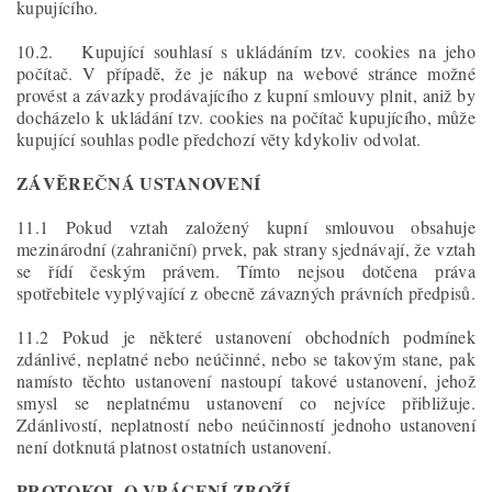
kupujícího.
10.2. Kupující souhlasí s ukládáním tzv. cookies na jeho
počítač. V případě, že je nákup na webové stránce možné
provést a závazky prodávajícího z kupní smlouvy plnit, aniž by
docházelo k ukládání tzv. cookies na počítač kupujícího, může
kupující souhlas podle předchozí věty kdykoliv odvolat.
ZÁVĚREČNÁ USTANOVENÍ
11.1 Pokud vztah založený kupní smlouvou obsahuje
mezinárodní (zahraniční) prvek, pak strany sjednávají, že vztah
se řídí českým právem. Tímto nejsou dotčena práva
spotřebitele vyplývající z obecně závazných právních předpisů.
11.2 Pokud je některé ustanovení obchodních podmínek
zdánlivé, neplatné nebo neúčinné, nebo se takovým stane, pak
namísto těchto ustanovení nastoupí takové ustanovení, jehož
smysl se neplatnému ustanovení co nejvíce přibližuje.
Zdánlivostí, neplatností nebo neúčinností jednoho ustanovení
není dotknutá platnost ostatních ustanovení.
PROTOKOL O VRÁCENÍ ZBOŽÍ