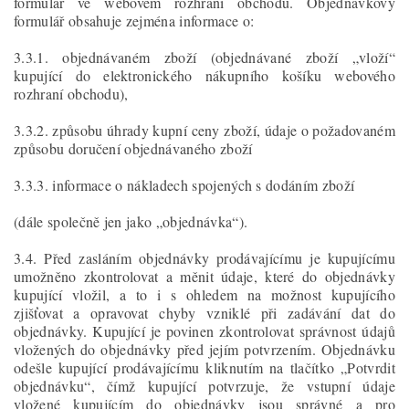
formulář ve webovém rozhraní obchodu. Objednávkový
formulář obsahuje zejména informace o:
3.3.1. objednávaném zboží (objednávané zboží „vloží“
kupující do elektronického nákupního košíku webového
rozhraní obchodu),
3.3.2. způsobu úhrady kupní ceny zboží, údaje o požadovaném
způsobu doručení objednávaného zboží
3.3.3. informace o nákladech spojených s dodáním zboží
(dále společně jen jako „objednávka“).
3.4. Před zasláním objednávky prodávajícímu je kupujícímu
umožněno zkontrolovat a měnit údaje, které do objednávky
kupující vložil, a to i s ohledem na možnost kupujícího
zjišťovat a opravovat chyby vzniklé při zadávání dat do
objednávky. Kupující je povinen zkontrolovat správnost údajů
vložených do objednávky před jejím potvrzením. Objednávku
odešle kupující prodávajícímu kliknutím na tlačítko „Potvrdit
objednávku“, čímž kupující potvrzuje, že vstupní údaje
vložené kupujícím do objednávky jsou správné a pro