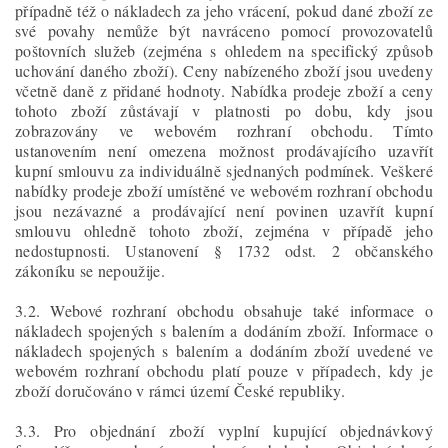
případně též o nákladech za jeho vrácení, pokud dané zboží ze
své povahy nemůže být navráceno pomocí provozovatelů
poštovních služeb (zejména s ohledem na specifický způsob
uchování daného zboží). Ceny nabízeného zboží jsou uvedeny
včetně daně z přidané hodnoty. Nabídka prodeje zboží a ceny
tohoto zboží zůstávají v platnosti po dobu, kdy jsou
zobrazovány ve webovém rozhraní obchodu. Tímto
ustanovením není omezena možnost prodávajícího uzavřít
kupní smlouvu za individuálně sjednaných podmínek. Veškeré
nabídky prodeje zboží umístěné ve webovém rozhraní obchodu
jsou nezávazné a prodávající není povinen uzavřít kupní
smlouvu ohledně tohoto zboží, zejména v případě jeho
nedostupnosti. Ustanovení § 1732 odst. 2 občanského
zákoníku se nepoužije.
3.2. Webové rozhraní obchodu obsahuje také informace o
nákladech spojených s balením a dodáním zboží. Informace o
nákladech spojených s balením a dodáním zboží uvedené ve
webovém rozhraní obchodu platí pouze v případech, kdy je
zboží doručováno v rámci území České republiky.
3.3. Pro objednání zboží vyplní kupující objednávkový