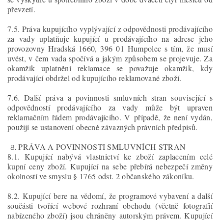
převzetí.
7.5. Práva kupujícího vyplývající z odpovědnosti prodávajícího
za vady uplatňuje kupující u prodávajícího na adrese jeho
provozovny Hradská 1660, 396 01 Humpolec s tím, že musí
uvést, v čem vada spočívá a jakým způsobem se projevuje. Za
okamžik uplatnění reklamace se považuje okamžik, kdy
prodávající obdržel od kupujícího reklamované zboží.
7.6. Další práva a povinnosti smluvních stran související s
odpovědností prodávajícího za vady může být upraven
reklamačním řádem prodávajícího. V případě, že není vydán,
použijí se ustanovení obecně závazných právních předpisů.
PRÁVA A POVINNOSTI SMLUVNÍCH STRAN
8.1. Kupující nabývá vlastnictví ke zboží zaplacením celé
kupní ceny zboží. Kupující na sebe přebírá nebezpečí změny
okolností ve smyslu § 1765 odst. 2 občanského zákoníku.
8.2. Kupující bere na vědomí, že programové vybavení a další
součásti tvořící webové rozhraní obchodu (včetně fotografií
nabízeného zboží) jsou chráněny autorským právem. Kupující