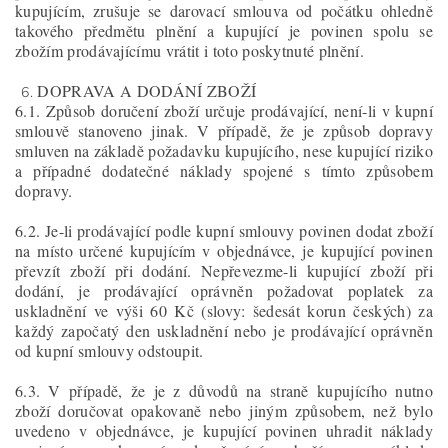
kupujícím, zrušuje se darovací smlouva od počátku ohledně
takového předmětu plnění a kupující je povinen spolu se
zbožím prodávajícímu vrátit i toto poskytnuté plnění.
DOPRAVA A DODÁNÍ ZBOŽÍ
6.1. Způsob doručení zboží určuje prodávající, není-li v kupní
smlouvě stanoveno jinak. V případě, že je způsob dopravy
smluven na základě požadavku kupujícího, nese kupující riziko
a případné dodatečné náklady spojené s tímto způsobem
dopravy.
6.2. Je-li prodávající podle kupní smlouvy povinen dodat zboží
na místo určené kupujícím v objednávce, je kupující povinen
převzít zboží při dodání. Nepřevezme-li kupující zboží při
dodání, je prodávající oprávněn požadovat poplatek za
uskladnění ve výši 60 Kč (slovy: šedesát korun českých) za
každý započatý den uskladnění nebo je prodávající oprávněn
od kupní smlouvy odstoupit.
6.3. V případě, že je z důvodů na straně kupujícího nutno
zboží doručovat opakovaně nebo jiným způsobem, než bylo
uvedeno v objednávce, je kupující povinen uhradit náklady