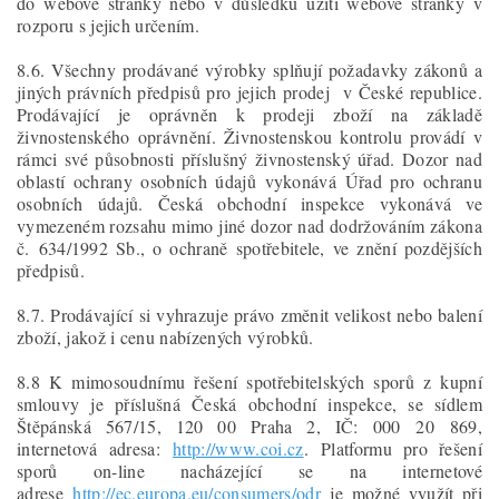
do webové stránky nebo v důsledku užití webové stránky v
rozporu s jejich určením.
8.6. Všechny prodávané výrobky splňují požadavky zákonů a
jiných právních předpisů pro jejich prodej v České republice.
Prodávající je oprávněn k prodeji zboží na základě
živnostenského oprávnění. Živnostenskou kontrolu provádí v
rámci své působnosti příslušný živnostenský úřad. Dozor nad
oblastí ochrany osobních údajů vykonává Úřad pro ochranu
osobních údajů. Česká obchodní inspekce vykonává ve
vymezeném rozsahu mimo jiné dozor nad dodržováním zákona
č. 634/1992 Sb., o ochraně spotřebitele, ve znění pozdějších
předpisů.
8.7. Prodávající si vyhrazuje právo změnit velikost nebo balení
zboží, jakož i cenu nabízených výrobků.
8.8 K mimosoudnímu řešení spotřebitelských sporů z kupní
smlouvy je příslušná Česká obchodní inspekce, se sídlem
Štěpánská 567/15, 120 00 Praha 2, IČ: 000 20 869,
internetová adresa:
http://www.coi.cz
. Platformu pro řešení
sporů on-line nacházející se na internetové
adrese
http://ec.europa.eu/consumers/odr
je možné využít při