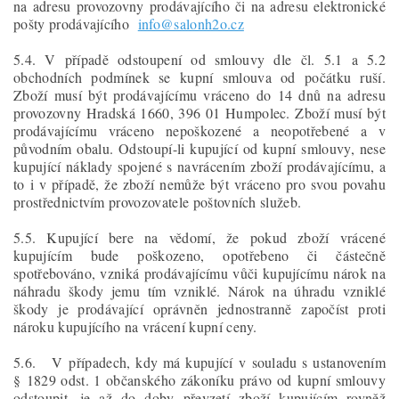
na adresu provozovny prodávajícího či na adresu elektronické
pošty prodávajícího
info@salonh2o.cz
5.4. V případě odstoupení od smlouvy dle čl. 5.1 a 5.2
obchodních podmínek se kupní smlouva od počátku ruší.
Zboží musí být prodávajícímu vráceno do 14 dnů na adresu
provozovny Hradská 1660, 396 01 Humpolec. Zboží musí být
prodávajícímu vráceno nepoškozené a neopotřebené a v
původním obalu. Odstoupí-li kupující od kupní smlouvy, nese
kupující náklady spojené s navrácením zboží prodávajícímu, a
to i v případě, že zboží nemůže být vráceno pro svou povahu
prostřednictvím provozovatele poštovních služeb.
5.5. Kupující bere na vědomí, že pokud zboží vrácené
kupujícím bude poškozeno, opotřebeno či částečně
spotřebováno, vzniká prodávajícímu vůči kupujícímu nárok na
náhradu škody jemu tím vzniklé. Nárok na úhradu vzniklé
škody je prodávající oprávněn jednostranně započíst proti
nároku kupujícího na vrácení kupní ceny.
5.6. V případech, kdy má kupující v souladu s ustanovením
§ 1829 odst. 1 občanského zákoníku právo od kupní smlouvy
odstoupit, je až do doby převzetí zboží kupujícím rovněž