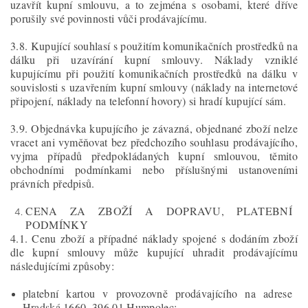
uzavřít kupní smlouvu, a to zejména s osobami, které dříve
porušily své povinnosti vůči prodávajícímu.
3.8. Kupující souhlasí s použitím komunikačních prostředků na
dálku při uzavírání kupní smlouvy. Náklady vzniklé
kupujícímu při použití komunikačních prostředků na dálku v
souvislosti s uzavřením kupní smlouvy (náklady na internetové
připojení, náklady na telefonní hovory) si hradí kupující sám.
3.9. Objednávka kupujícího je závazná, objednané zboží nelze
vracet ani vyměňovat bez předchozího souhlasu prodávajícího,
vyjma případů předpokládaných kupní smlouvou, těmito
obchodními podmínkami nebo příslušnými ustanoveními
právních předpisů.
CENA ZA ZBOŽÍ A DOPRAVU, PLATEBNÍ
PODMÍNKY
4.1. Cenu zboží a případné náklady spojené s dodáním zboží
dle kupní smlouvy může kupující uhradit prodávajícímu
následujícími způsoby:
platební kartou v provozovně prodávajícího na adrese
Hradská 1660, 396 01 Humpolec;