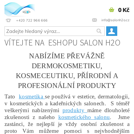
0 Kč
info@salonh2o.cz
+420 722 966 666
VÍTEJTE NA ESHOPU SALON H2O
NABÍZÍME PŘEVÁŽNĚ
DERMOKOSMETIKU,
KOSMECEUTIKU, PŘÍRODNÍ A
PROFESIONÁLNÍ PRODUKTY
Tato
kosmetika
se používá v estetice, dermatologii,
v kosmetických a kadeřnických salonech.
S téměř
veškerými nabízenými
produkty
máme dlouholeté
zkušenosti z našeho
kosmetického salonu
.
Jsme
zastánci, že nejlepší je vždy osobní zkušenost a
proto Vám můžeme pomoci s nejvhodnějším