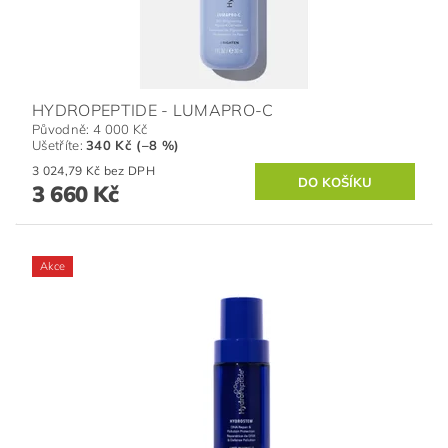
HYDROPEPTIDE - LUMAPRO-C
Původně:
4 000 Kč
Ušetříte
:
340 Kč (–8 %)
3 024,79 Kč bez DPH
3 660 Kč
Akce