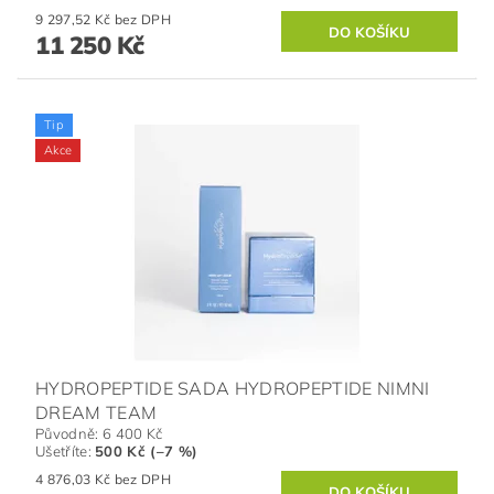
9 297,52 Kč bez DPH
11 250 Kč
Tip
Akce
HYDROPEPTIDE SADA HYDROPEPTIDE NIMNI
DREAM TEAM
Původně:
6 400 Kč
Ušetříte
:
500 Kč (–7 %)
4 876,03 Kč bez DPH