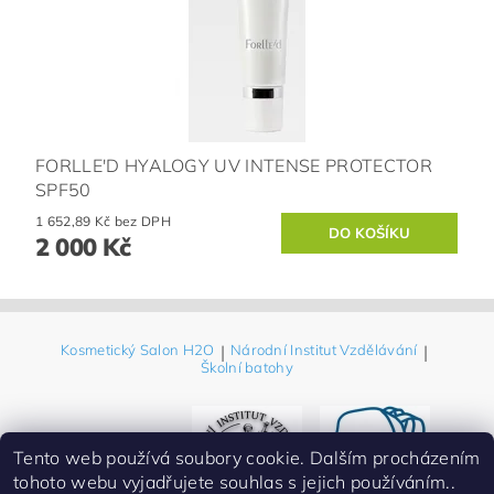
FORLLE'D HYALOGY UV INTENSE PROTECTOR
SPF50
1 652,89 Kč bez DPH
2 000 Kč
Kosmetický Salon H2O
|
Národní Institut Vzdělávání
|
Školní batohy
Tento web používá soubory cookie. Dalším procházením
tohoto webu vyjadřujete souhlas s jejich používáním..