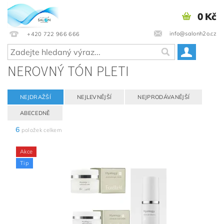
0 Kč
info@salonh2o.cz
+420 722 966 666
NEROVNÝ TÓN PLETI
NEJDRAŽŠÍ
NEJLEVNĚJŠÍ
NEJPRODÁVANĚJŠÍ
ABECEDNĚ
6
položek celkem
Akce
Tip