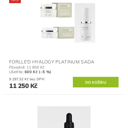
Akce
FORLLE'D HYALOGY PLATINUM SADA
Původně:
11 850 Kč
Ušetříte
:
600 Kč (–5 %)
9 297,52 Kč bez DPH
11 250 Kč