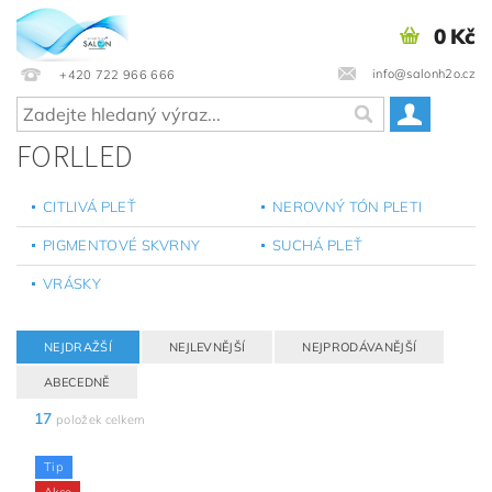
0 Kč
info@salonh2o.cz
+420 722 966 666
FORLLED
CITLIVÁ PLEŤ
NEROVNÝ TÓN PLETI
PIGMENTOVÉ SKVRNY
SUCHÁ PLEŤ
VRÁSKY
NEJDRAŽŠÍ
NEJLEVNĚJŠÍ
NEJPRODÁVANĚJŠÍ
ABECEDNĚ
17
položek celkem
Tip