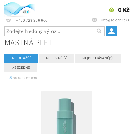
0 Kč
info@salonh2o.cz
+420 722 966 666
MASTNÁ PLEŤ
NEJDRAŽŠÍ
NEJLEVNĚJŠÍ
NEJPRODÁVANĚJŠÍ
ABECEDNĚ
8
položek celkem