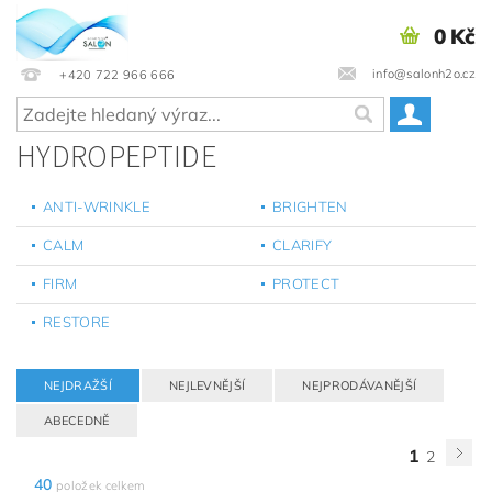
0 Kč
info@salonh2o.cz
+420 722 966 666
HYDROPEPTIDE
ANTI-WRINKLE
BRIGHTEN
CALM
CLARIFY
FIRM
PROTECT
RESTORE
NEJDRAŽŠÍ
NEJLEVNĚJŠÍ
NEJPRODÁVANĚJŠÍ
ABECEDNĚ
1
2
40
položek celkem