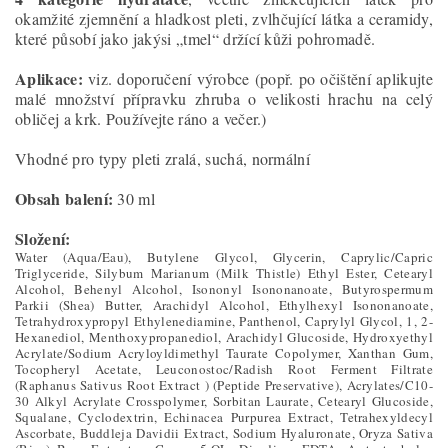
okamžité zjemnění a hladkost pleti, zvlhčující látka a ceramidy,
které působí jako jakýsi „tmel“ držící kůži pohromadě.
Aplikace:
viz. doporučení výrobce (popř. po očištění aplikujte
malé množství přípravku zhruba o velikosti hrachu na celý
obličej a krk. Používejte ráno a večer.)
Vhodné pro typy pleti zralá, suchá, normální
Obsah balení:
30 ml
Složení:
Water (Aqua/Eau), Butylene Glycol, Glycerin, Caprylic/Capric
Triglyceride, Silybum Marianum (Milk Thistle) Ethyl Ester, Cetearyl
Alcohol, Behenyl Alcohol, Isononyl Isononanoate, Butyrospermum
Parkii (Shea) Butter, Arachidyl Alcohol, Ethylhexyl Isononanoate,
Tetrahydroxypropyl Ethylenediamine, Panthenol, Caprylyl Glycol, 1, 2-
Hexanediol, Menthoxypropanediol, Arachidyl Glucoside, Hydroxyethyl
Acrylate/Sodium Acryloyldimethyl Taurate Copolymer, Xanthan Gum,
Tocopheryl Acetate, Leuconostoc/Radish Root Ferment Filtrate
(Raphanus Sativus Root Extract ) (Peptide Preservative), Acrylates/C10-
30 Alkyl Acrylate Crosspolymer, Sorbitan Laurate, Cetearyl Glucoside,
Squalane, Cyclodextrin, Echinacea Purpurea Extract, Tetrahexyldecyl
Ascorbate, Buddleja Davidii Extract, Sodium Hyaluronate, Oryza Sativa