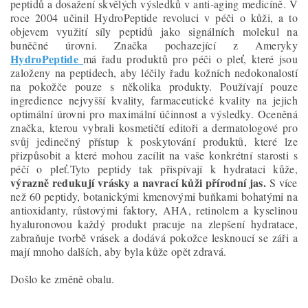
peptidů a dosažení skvělých výsledků v anti-aging medicíně. V
roce 2004 učinil HydroPeptide revoluci v péči o kůži, a to
objevem využití síly peptidů jako signálních molekul na
buněčné úrovni. Značka pochazející z Ameryky
HydroPeptide
má řadu produktů pro péči o pleť, které jsou
založeny na peptidech, aby léčily řadu kožních nedokonalostí
na pokožče pouze s několika produkty. Používají pouze
ingredience nejvyšší kvality, farmaceutické kvality na jejich
optimální úrovni pro maximální účinnost a výsledky. Oceněná
značka, kterou vybrali kosmetičtí editoři a dermatologové pro
svůj jedinečný přístup k poskytování produktů, které lze
přizpůsobit a které mohou zacílit na vaše konkrétní starosti s
péčí o pleť.Tyto peptidy tak přispívají k hydrataci kůže,
výrazně redukují vrásky a navrací kůži přírodní jas.
S více
než 60 peptidy, botanickými kmenovými buňkami bohatými na
antioxidanty, růstovými faktory, AHA, retinolem a kyselinou
hyaluronovou každý produkt pracuje na zlepšení hydratace,
zabraňuje tvorbě vrásek a dodává pokožce lesknoucí se záři a
mají mnoho dalších, aby byla kůže opět zdravá.
Došlo ke změně obalu.