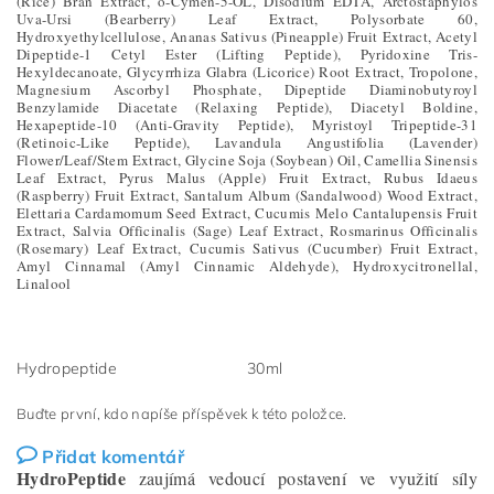
(Rice) Bran Extract, o-Cymen-5-OL, Disodium EDTA, Arctostaphylos
Uva-Ursi (Bearberry) Leaf Extract, Polysorbate 60,
Hydroxyethylcellulose, Ananas Sativus (Pineapple) Fruit Extract, Acetyl
Dipeptide-1 Cetyl Ester (Lifting Peptide), Pyridoxine Tris-
Hexyldecanoate, Glycyrrhiza Glabra (Licorice) Root Extract, Tropolone,
Magnesium Ascorbyl Phosphate, Dipeptide Diaminobutyroyl
Benzylamide Diacetate (Relaxing Peptide), Diacetyl Boldine,
Hexapeptide-10 (Anti-Gravity Peptide), Myristoyl Tripeptide-31
(Retinoic-Like Peptide), Lavandula Angustifolia (Lavender)
Flower/Leaf/Stem Extract, Glycine Soja (Soybean) Oil, Camellia Sinensis
Leaf Extract, Pyrus Malus (Apple) Fruit Extract, Rubus Idaeus
(Raspberry) Fruit Extract, Santalum Album (Sandalwood) Wood Extract,
Elettaria Cardamomum Seed Extract, Cucumis Melo Cantalupensis Fruit
Extract, Salvia Officinalis (Sage) Leaf Extract, Rosmarinus Officinalis
(Rosemary) Leaf Extract, Cucumis Sativus (Cucumber) Fruit Extract,
Amyl Cinnamal (Amyl Cinnamic Aldehyde), Hydroxycitronellal,
Linalool
Hydropeptide
30ml
Buďte první, kdo napíše příspěvek k této položce.
Přidat komentář
HydroPeptide
zaujímá vedoucí postavení ve využití síly