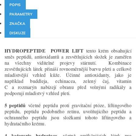
POPIS
PARAMETRY
ZNAČKA
DISKUZE
HYDROPEPTIDE POWER LIFT
tento krém obsahující
směs peptidů, antioxidantů a zesvětlujících složek je zaměřen
na všechny viditelné projevy stárnutí. Kombinace
zesvětlujících látek přináší rovnoměrnější barvu pleti a celkově
mladistvější vzhled kůže. Účinné antioxidanty, jako je
například buddleja, echinacea, zelený čaj, vitamin
C a rozmarýn nabízejí obranu před volnými radikály a
podporují mladistvý vzhled pleti.
5 peptidů
včetně peptidu proti gravitační ptóze, liftingového
peptidu, peptidu podobného retinu, uvolňujícího peptidu a
ochranného peptidu jsou složkami tohoto liftingového a
hydratačního krému.
4 kategorie hydratace
, včetně změkčujících látek pro