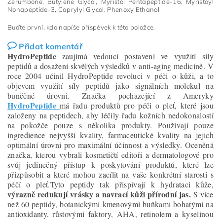
Zerumbone, Butylene Glycol, Myristol Pentapeptide-16, Myristoyl
Nonapeptide-3, Caprylyl Glycol, Phenoxy Ethanol
Buďte první, kdo napíše příspěvek k této položce.
Přidat komentář
HydroPeptide
zaujímá vedoucí postavení ve využití síly
peptidů a dosažení skvělých výsledků v anti-aging medicíně. V
roce 2004 učinil HydroPeptide revoluci v péči o kůži, a to
objevem využití síly peptidů jako signálních molekul na
buněčné úrovni. Značka pochazející z Ameryky
HydroPeptide
má řadu produktů pro péči o pleť, které jsou
založeny na peptidech, aby léčily řadu kožních nedokonalostí
na pokožče pouze s několika produkty. Používají pouze
ingredience nejvyšší kvality, farmaceutické kvality na jejich
optimální úrovni pro maximální účinnost a výsledky. Oceněná
značka, kterou vybrali kosmetičtí editoři a dermatologové pro
svůj jedinečný přístup k poskytování produktů, které lze
přizpůsobit a které mohou zacílit na vaše konkrétní starosti s
péčí o pleť.Tyto peptidy tak přispívají k hydrataci kůže,
výrazně redukují vrásky a navrací kůži přírodní jas.
S více
než 60 peptidy, botanickými kmenovými buňkami bohatými na
antioxidanty, růstovými faktory, AHA, retinolem a kyselinou