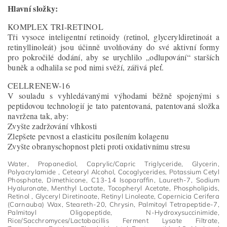
Hlavní složky:
KOMPLEX TRI-RETINOL
Tři vysoce inteligentní retinoidy (retinol, glyceryldiretinoát a
retinyllinoleát) jsou účinně uvolňovány do své aktivní formy
pro pokročilé dodání, aby se urychlilo „odlupování“ starších
buněk a odhalila se pod nimi svěží, zářivá pleť.
CELLRENEW-16
V souladu s vyhledávanými výhodami běžně spojenými s
peptidovou technologií je tato patentovaná, patentovaná složka
navržena tak, aby:
Zvyšte zadržování vlhkosti
Zlepšete pevnost a elasticitu posílením kolagenu
Zvyšte obranyschopnost pleti proti oxidativnímu stresu
Water, Propanediol, Caprylic/Capric Triglyceride, Glycerin,
Polyacrylamide , Cetearyl Alcohol, Cocoglycerides, Potassium Cetyl
Phosphate, Dimethicone, C13-14 Isoparaffin, Laureth-7, Sodium
Hyaluronate, Menthyl Lactate, Tocopheryl Acetate, Phospholipids,
Retinol , Glyceryl Diretinoate, Retinyl Linoleate, Copernicia Cerifera
(Carnauba) Wax, Steareth-20, Chrysin, Palmitoyl Tetrapeptide-7,
Palmitoyl Oligopeptide, N-Hydroxysuccinimide,
Rice/Sacchromyces/Lactobacillis Ferment Lysate Filtrate,