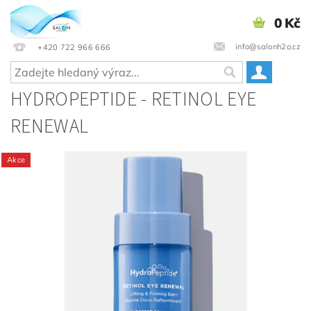
0 Kč
info@salonh2o.cz
+420 722 966 666
HYDROPEPTIDE - RETINOL EYE
RENEWAL
Akce