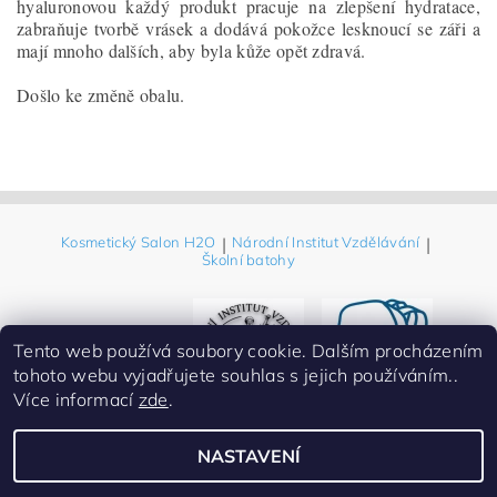
hyaluronovou každý produkt pracuje na zlepšení hydratace,
zabraňuje tvorbě vrásek a dodává pokožce lesknoucí se záři a
mají mnoho dalších, aby byla kůže opět zdravá.
Došlo ke změně obalu.
Kosmetický Salon H2O
|
Národní Institut Vzdělávání
|
Školní batohy
Tento web používá soubory cookie. Dalším procházením
tohoto webu vyjadřujete souhlas s jejich používáním..
Více informací
zde
.
NASTAVENÍ
2026 ©
Eshop-Salon H2O prodej kosmetiky
, všechna práva vyhrazena