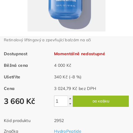
Retinolový liftingový a zpevňující balzám na oči
Dostupnost
Momentálně nedostupné
Běžná cena
4 000 Kč
Ušetříte
340 Kč
(–8 %)
Cena
3 024,79 Kč bez DPH
3 660 Kč
Kód produktu
2952
Značka
HydroPeptide