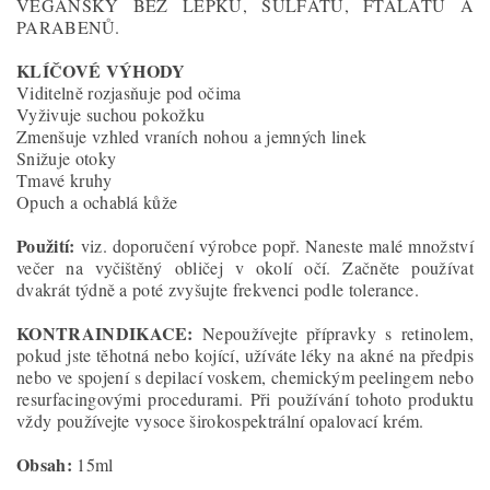
VEGANSKÝ BEZ LEPKU, SULFÁTŮ, FTALÁTŮ A
PARABENŮ.
KLÍČOVÉ VÝHODY
Viditelně rozjasňuje pod očima
Vyživuje suchou pokožku
Zmenšuje vzhled vraních nohou a jemných linek
Snižuje otoky
Tmavé kruhy
Opuch a ochablá kůže
Použití:
viz. doporučení výrobce popř. Naneste malé množství
večer na vyčištěný obličej v okolí očí. Začněte používat
dvakrát týdně a poté zvyšujte frekvenci podle tolerance.
KONTRAINDIKACE:
Nepoužívejte přípravky s retinolem,
pokud jste těhotná nebo kojící, užíváte léky na akné na předpis
nebo ve spojení s depilací voskem, chemickým peelingem nebo
resurfacingovými procedurami. Při používání tohoto produktu
vždy používejte vysoce širokospektrální opalovací krém.
Obsah:
15ml