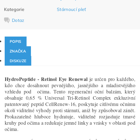
Kategorie
Stárnoucí pleť
Dotaz
POPIS
ZNAČKA
DISKUZE
HydroPeptide - Retinol Eye Renewal
je určen pro každého,
kdo chce dosáhnout pevnějšího, jasnějšího a mladistvějšího
vzhledu pod očima. Tento regenerační oční balzám, který
obsahuje 0,65 % Universal Tri-Retinol Complex exkluzivní
patentovaný peptid CellRenew-16, poskytuje citlivému očnímu
okolí viditelné výhody proti stárnutí, aniž by způsoboval zánět.
Prokazatelně hluboce hydratuje, viditelně rozjasňuje tmavé
kruhy pod očima a redukuje jemné linky a vrásky v oblasti pod
očima.