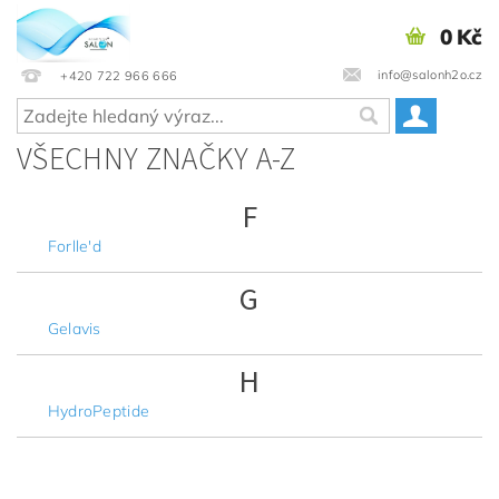
0 Kč
info@salonh2o.cz
+420 722 966 666
VŠECHNY ZNAČKY A-Z
F
Forlle'd
G
Gelavis
H
HydroPeptide