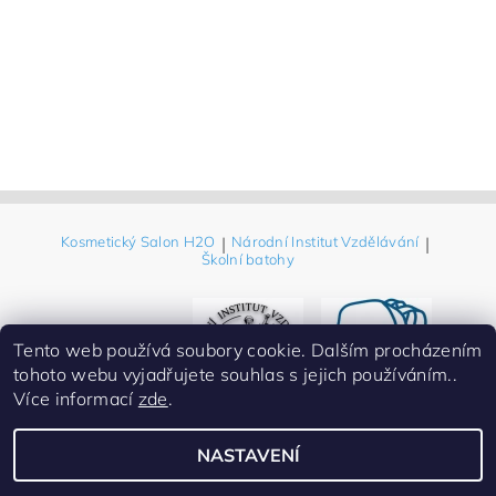
Kosmetický Salon H2O
|
Národní Institut Vzdělávání
|
Školní batohy
Tento web používá soubory cookie. Dalším procházením
tohoto webu vyjadřujete souhlas s jejich používáním..
Více informací
zde
.
NASTAVENÍ
2026 ©
Eshop-Salon H2O prodej kosmetiky
, všechna práva vyhrazena