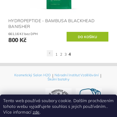
HYDROPEPTIDE - BAMBUSA BLACKHEAD
BANISHER
661,16 Kč bez DPH
800 Kč
4
1
2
3
Kosmetický Salon H2O
|
Národní Institut Vzdělávání
|
Školní batohy
Tento web používá soubory cookie. Dalším procházením
tohoto webu vyjadřujete souhlas s jejich používáním..
Více informací
zde
.