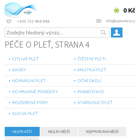
0 Kč
info@salonh2o.cz
+420 722 966 666
PÉČE O PLEŤ
, STRANA 4
CITLIVÁ PLEŤ
ČIŠTENÍ PLETI
MASKY
MASTNÁ PLEŤ
NORMÁLNÍ PLEŤ
OČNÍ OKOLÍ
OCHRANNÉ POMŮCKY
PIGMENTACE
ROZŠIŘENÉ PÓRY
STÁRNOUCÍ PLEŤ
SUCHÁ PLEŤ
NEJDRAŽŠÍ
NEJLEVNĚJŠÍ
NEJPRODÁVANĚJŠÍ