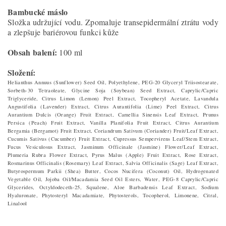
Bambucké máslo
Složka udržující vodu. Zpomaluje transepidermální ztrátu vody
a zlepšuje bariérovou funkci kůže
Obsah balení:
100 ml
Složení:
Helianthus Annuus (Sunflower) Seed Oil, Polyethylene, PEG-20 Glyceryl Triisostearate,
Sorbeth-30 Tetraoleate, Glycine Soja (Soybean) Seed Extract, Caprylic/Capric
Triglyceride, Citrus Limon (Lemon) Peel Extract, Tocopheryl Acetate, Lavandula
Angustifolia (Lavender) Extract, Citrus Aurantifolia (Lime) Peel Extract, Citrus
Aurantium Dulcis (Orange) Fruit Extract, Camellia Sinensis Leaf Extract, Prunus
Persica (Peach) Fruit Extract, Vanilla Planifolia Fruit Extract, Citrus Aurantium
Bergamia (Bergamot) Fruit Extract, Coriandrum Sativum (Coriander) Fruit/Leaf Extract,
Cucumis Sativus (Cucumber) Fruit Extract, Cupressus Sempervirens Leaf/Stem Extract,
Fucus Vesiculosus Extract, Jasminum Officinale (Jasmine) Flower/Leaf Extract,
Plumeria Rubra Flower Extract, Pyrus Malus (Apple) Fruit Extract, Rose Extract,
Rosmarinus Officinalis (Rosemary) Leaf Extract, Salvia Officinalis (Sage) Leaf Extract,
Butyrospermum Parkii (Shea) Butter, Cocos Nucifera (Coconut) Oil, Hydrogenated
Vegetable Oil, Jojoba Oil/Macadamia Seed Oil Esters, Water, PEG-8 Caprylic/Capric
Glycerides, Octyldodeceth-25, Squalene, Aloe Barbadensis Leaf Extract, Sodium
Hyaluronate, Phytosteryl Macadamiate, Phytosterols, Tocopherol, Limonene, Citral,
Linalool