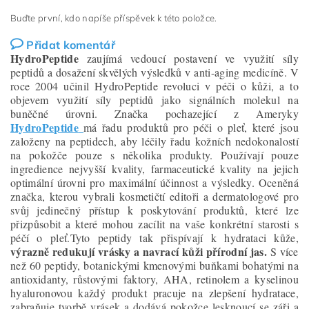
Buďte první, kdo napíše příspěvek k této položce.
Přidat komentář
HydroPeptide
zaujímá vedoucí postavení ve využití síly
peptidů a dosažení skvělých výsledků v anti-aging medicíně. V
roce 2004 učinil HydroPeptide revoluci v péči o kůži, a to
objevem využití síly peptidů jako signálních molekul na
buněčné úrovni. Značka pochazející z Ameryky
HydroPeptide
má řadu produktů pro péči o pleť, které jsou
založeny na peptidech, aby léčily řadu kožních nedokonalostí
na pokožče pouze s několika produkty. Používají pouze
ingredience nejvyšší kvality, farmaceutické kvality na jejich
optimální úrovni pro maximální účinnost a výsledky. Oceněná
značka, kterou vybrali kosmetičtí editoři a dermatologové pro
svůj jedinečný přístup k poskytování produktů, které lze
přizpůsobit a které mohou zacílit na vaše konkrétní starosti s
péčí o pleť.Tyto peptidy tak přispívají k hydrataci kůže,
výrazně redukují vrásky a navrací kůži přírodní jas.
S více
než 60 peptidy, botanickými kmenovými buňkami bohatými na
antioxidanty, růstovými faktory, AHA, retinolem a kyselinou
hyaluronovou každý produkt pracuje na zlepšení hydratace,
zabraňuje tvorbě vrásek a dodává pokožce lesknoucí se záři a