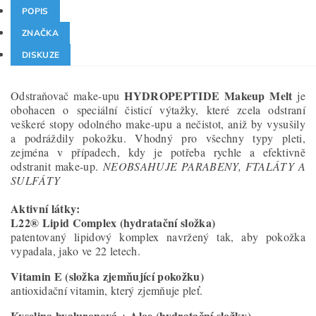
POPIS
ZNAČKA
DISKUZE
HYDROPEPTIDE Makeup Melt
Odstraňovač make-upu
je
obohacen o speciální čisticí výtažky, které zcela odstraní
veškeré stopy odolného make-upu a nečistot, aniž by vysušily
a podráždily pokožku. Vhodný pro všechny typy pleti,
zejména v případech, kdy je potřeba rychle a efektivně
odstranit make-up.
NEOBSAHUJE PARABENY, FTALÁTY A
SULFÁTY
Aktivní látky:
L22® Lipid Complex (hydratační složka)
patentovaný lipidový komplex navržený tak, aby pokožka
vypadala, jako ve 22 letech.
Vitamin E (složka zjemňující pokožku)
antioxidační vitamin, který zjemňuje pleť.
Kyselina hyaluronová + Aloe (hydratační složky)