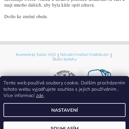
mají mnoho dalších, aby byla kůže opět zdravá.
Došlo ke změně obalu.
Kosmetický Salon H2O
|
Národní Institut Vzdělávání
|
Školní batohy
Tento web používá soubory cookie. Dalším procházením
tohoto webu vyjadřujete souhlas s jejich používáním..
Více informací
zde
.
NASTAVENÍ
2026 ©
Eshop-Salon H2O prodej kosmetiky
, všechna práva vyhrazena
Vytvořil Shoptet
SOUHLASÍM