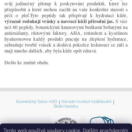
svůj jedinečný přístup k poskytování produktů, které lze
přizpůsobit a které mohou zacílit na vaše konkrétní starosti s
péčí o pleť.Tyto peptidy tak přispívají k hydrataci kůže,
výrazně redukují vrásky a navrací kůži přírodní jas.
S více
než 60 peptidy, botanickými kmenovými buňkami bohatými na
antioxidanty, růstovými faktory, AHA, retinolem a kyselinou
hyaluronovou každý produkt pracuje na zlepšení hydratace,
zabraňuje tvorbě vrásek a dodává pokožce lesknoucí se záři a
mají mnoho dalších, aby byla kůže opět zdravá.
Došlo ke změně obalu.
Kosmetický Salon H2O
|
Národní Institut Vzdělávání
|
Školní batohy
Tento web používá soubory cookie. Dalším procházením