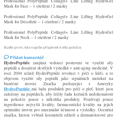
Professional PolyPeptide Collagel+ Line Lifting HydroGel
Mask for Face – 1 ošetření / 2 masky
Professional PolyPeptide Collagel+ Line Lifting HydroGel
Mask for Décolleté – 1 ošetření / 2 masky
Professional PolyPeptide Collagel+ Line Lifting HydroGel
Mask for Neck – 1 ošetření / 2 masky
Buďte první, kdo napíše příspěvek k této položce.
Přidat komentář
HydroPeptide
zaujímá vedoucí postavení ve využití síly
peptidů a dosažení skvělých výsledků v anti-aging medicíně. V
roce 2004 učinil HydroPeptide revoluci v péči o kůži, a to
objevem využití síly peptidů jako signálních molekul na
buněčné úrovni. Značka pochazející z Ameryky
HydroPeptide
má řadu produktů pro péči o pleť, které jsou
založeny na peptidech, aby léčily řadu kožních nedokonalostí
na pokožče pouze s několika produkty. Používají pouze
ingredience nejvyšší kvality, farmaceutické kvality na jejich
optimální úrovni pro maximální účinnost a výsledky. Oceněná
značka, kterou vybrali kosmetičtí editoři a dermatologové pro