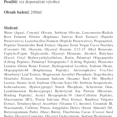
Použití:
viz doporučení výrobce
Obsah balení:
200ml
Složení:
Water (Aqua), Cetearyl Olivate, Sorbitan Olivate, Leuconostoc/Radish
Root Ferment Filtrate (Raphanus Sativus Root Extract) (Peptide
Preservative), Lactobacillus Ferment (Peptide Preservative), Propanediol,
Populus Tremuloides Bark Extract, Organic Extra Virgin Cocos Nucifera
(Coconut) Oil, Glycerin, Glyceryl Stearate, C12-15 Alkyl Benzoate,
Caprylic/Capric Triglyceride, Glyceryl Dilaurate, Alcohol, Butylene
Glycol, Cetyl Hydroxyethylcellulose, Rutin, Palmitoyl Oligopeptide
(Lifting Peptide), Palmitoyl Tetrapeptide-7 (Lifting Peptide), Phaseolus
Lunatus (Green Bean) Extract, Hydrogenated Lecithin, Sodium Oleate,
Oligopeptide-68 (Brightening Peptide), Arctostaphylos Uva-Ursi
(Bearberry) Leaf Extract, Magnesium Ascorbyl Phosphate, Siegesbeckia
Orientalis Extract, Sesamum Indicum (Sesame) Seed Oil, Menthyl
Lactate, Stearic Acid, Soybean (Glycine Soja) Oil, Sorbitan Sesquioleate,
Isohexadecane, Hydroxypropyl Starch Phosphate, Sclerotium Gum,
Laurdimonium Hydroxypropyl Hydrolyzed Soy Protein (Moisture-
Binding Peptide), Acetyl Hexapeptide-39 (Anti-Cellulite Peptide),
Glucosamine HCL, Pisum Sativum (Pea) Extract, Bambusa Vulgaris
Extract, Tetrahexyldecyl Ascorbate (Vitamin C), Inositol, Ceramide III,
Niacinamide, Caffeine, Prunus Amygdalus Dulcis (Sweet Almond) Oil,
Butyrospermum Parkii (Shea) Butter, Theobroma Cacao (Cocoa) Seed
Butter, Glyceryl Caprylate, Glyceryl Undecylenate, Sodium Hyaluronate,