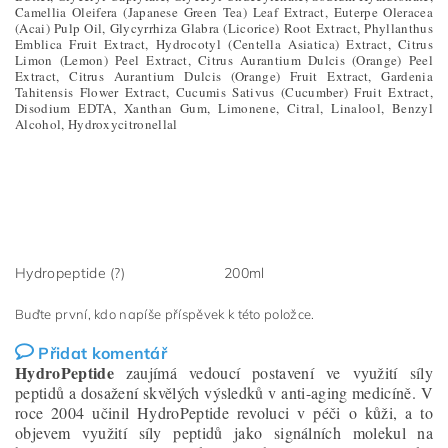
Camellia Oleifera (Japanese Green Tea) Leaf Extract, Euterpe Oleracea
(Acai) Pulp Oil, Glycyrrhiza Glabra (Licorice) Root Extract, Phyllanthus
Emblica Fruit Extract, Hydrocotyl (Centella Asiatica) Extract, Citrus
Limon (Lemon) Peel Extract, Citrus Aurantium Dulcis (Orange) Peel
Extract, Citrus Aurantium Dulcis (Orange) Fruit Extract, Gardenia
Tahitensis Flower Extract, Cucumis Sativus (Cucumber) Fruit Extract,
Disodium EDTA, Xanthan Gum, Limonene, Citral, Linalool, Benzyl
Alcohol, Hydroxycitronellal
Hydropeptide (?)
200ml
Buďte první, kdo napíše příspěvek k této položce.
Přidat komentář
HydroPeptide
zaujímá vedoucí postavení ve využití síly
peptidů a dosažení skvělých výsledků v anti-aging medicíně. V
roce 2004 učinil HydroPeptide revoluci v péči o kůži, a to
objevem využití síly peptidů jako signálních molekul na