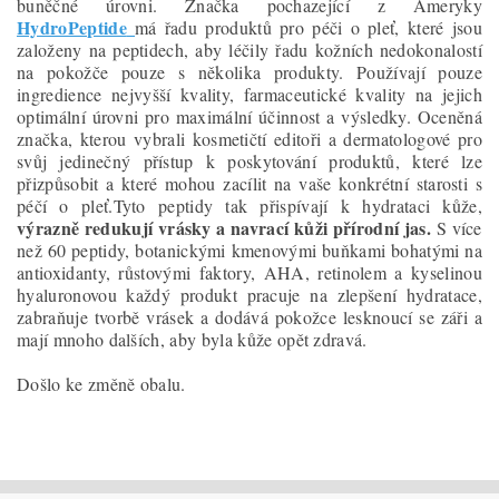
buněčné úrovni. Značka pochazející z Ameryky
HydroPeptide
má řadu produktů pro péči o pleť, které jsou
založeny na peptidech, aby léčily řadu kožních nedokonalostí
na pokožče pouze s několika produkty. Používají pouze
ingredience nejvyšší kvality, farmaceutické kvality na jejich
optimální úrovni pro maximální účinnost a výsledky. Oceněná
značka, kterou vybrali kosmetičtí editoři a dermatologové pro
svůj jedinečný přístup k poskytování produktů, které lze
přizpůsobit a které mohou zacílit na vaše konkrétní starosti s
péčí o pleť.Tyto peptidy tak přispívají k hydrataci kůže,
výrazně redukují vrásky a navrací kůži přírodní jas.
S více
než 60 peptidy, botanickými kmenovými buňkami bohatými na
antioxidanty, růstovými faktory, AHA, retinolem a kyselinou
hyaluronovou každý produkt pracuje na zlepšení hydratace,
zabraňuje tvorbě vrásek a dodává pokožce lesknoucí se záři a
mají mnoho dalších, aby byla kůže opět zdravá.
Došlo ke změně obalu.