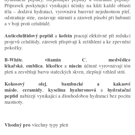
Přípravek poskytující vynikající účinky na kůži každé oblasti
těla – dodává hydrataci, vyrovnává barevně nejednotnou pleť,
odstraňuje strie, zastavuje stárnutí a zároveň působí při hubnutí
a v boji proti celulitidě.
Anticelulitidový peptid
kofein
a
pracují efektivně při redukci
projevů celulitidy, zároveň přispívají k zeštíhlení a ke zpevnění
pokožky.
B-White
vitamin C
medvědice
,
,
lékařská
emblica
lékořice
niacin
,
,
a
účinně vyrovnávají tón
pleti a zesvětlují barvu stařeckých skvrn, zlepšují vzhled strií.
Kokosový olej
bambucké a kakaové
,
máslo
ceramidy
kyselina hyaluronová
hydratační
,
,
a
peptid
nabízejí vynikající a dlouhodobou hydrataci bez pocitu
mastnoty.
Vhodný pro
všechny typy pleti