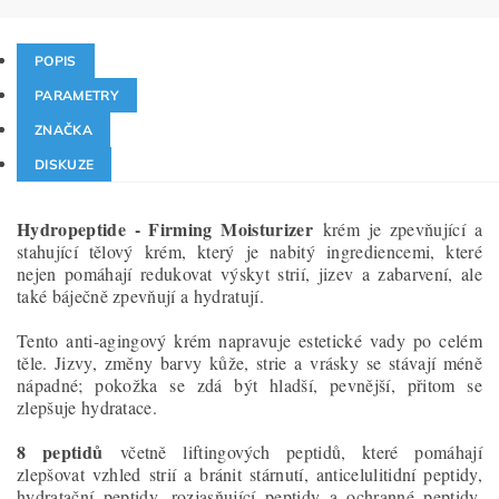
POPIS
PARAMETRY
ZNAČKA
DISKUZE
Hydropeptide - Firming Moisturizer
krém je zpevňující a
stahující tělový krém, který je nabitý ingrediencemi, které
nejen pomáhají redukovat výskyt strií, jizev a zabarvení, ale
také báječně zpevňují a hydratují.
Tento anti-agingový krém napravuje estetické vady po celém
těle. Jizvy, změny barvy kůže, strie a vrásky se stávají méně
nápadné; pokožka se zdá být hladší, pevnější, přitom se
zlepšuje hydratace.
8 peptidů
včetně liftingových peptidů, které pomáhají
zlepšovat vzhled strií a bránit stárnutí, anticelulitidní peptidy,
hydratační peptidy, rozjasňující peptidy a ochranné peptidy.