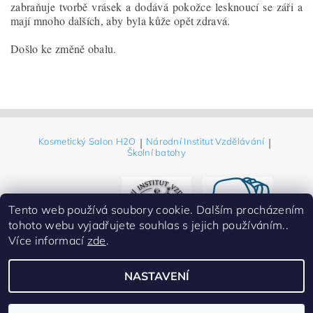
zabraňuje tvorbě vrásek a dodává pokožce lesknoucí se záři a
mají mnoho dalších, aby byla kůže opět zdravá.
Došlo ke změně obalu.
Kosmetický Salon H2O
|
Národní Institut Vzdělávání
|
Školní batohy
Tento web používá soubory cookie. Dalším procházením
tohoto webu vyjadřujete souhlas s jejich používáním..
Více informací
zde
.
NASTAVENÍ
2026 ©
Eshop-Salon H2O prodej kosmetiky
, všechna práva vyhrazena