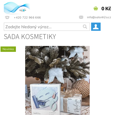
0 Kč
info@salonh2o.cz
+420 722 966 666
SADA KOSMETIKY
Novinka