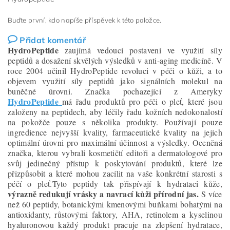
Buďte první, kdo napíše příspěvek k této položce.
Přidat komentář
HydroPeptide
zaujímá vedoucí postavení ve využití síly
peptidů a dosažení skvělých výsledků v anti-aging medicíně. V
roce 2004 učinil HydroPeptide revoluci v péči o kůži, a to
objevem využití síly peptidů jako signálních molekul na
buněčné úrovni. Značka pochazející z Ameryky
HydroPeptide
má řadu produktů pro péči o pleť, které jsou
založeny na peptidech, aby léčily řadu kožních nedokonalostí
na pokožče pouze s několika produkty. Používají pouze
ingredience nejvyšší kvality, farmaceutické kvality na jejich
optimální úrovni pro maximální účinnost a výsledky. Oceněná
značka, kterou vybrali kosmetičtí editoři a dermatologové pro
svůj jedinečný přístup k poskytování produktů, které lze
přizpůsobit a které mohou zacílit na vaše konkrétní starosti s
péčí o pleť.Tyto peptidy tak přispívají k hydrataci kůže,
výrazně redukují vrásky a navrací kůži přírodní jas.
S více
než 60 peptidy, botanickými kmenovými buňkami bohatými na
antioxidanty, růstovými faktory, AHA, retinolem a kyselinou
hyaluronovou každý produkt pracuje na zlepšení hydratace,