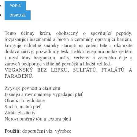
POPIS
DISKUZE
Tento účinný krém, obohacený o zpevňující peptidy,
rozjasňující niacinamid a biotin a ceramidy opravující bariéru,
koriguje viditelné známky stárnutí na celém těle a okamžitě
dodává zářivý, pozvednutý lesk. Lehká receptura omlazuje tělo
i mysl tóny bergamotu, máty, verbeny a zeleného čaje a
zároveň podporuje viditelně pevnější a hladší vzhled.
VEGANSKÝ BEZ LEPKU, SULFÁTŮ, FTALÁTŮ A
PARABENŮ.
Zvyšuje pevnost a elasticitu
Jasnější a rovnoměrněji vypadající pleť
Okamžitá hydratace
Suchá, matná pleť
Ztráta elasticity
Nerovnoměrný tón a textura pleti
Použití:
doporučení viz. výrobce