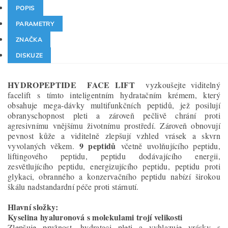
POPIS
PARAMETRY
ZNAČKA
DISKUZE
HYDROPEPTIDE FACE LIFT
vyzkoušejte viditelný
facelift s tímto inteligentním hydratačním krémem, který
obsahuje mega-dávky multifunkčních peptidů, jež posilují
obranyschopnost pleti a zároveň pečlivě chrání proti
agresivnímu vnějšímu životnímu prostředí. Zároveň obnovují
pevnost kůže a viditelně zlepšují vzhled vrásek a skvrn
9 peptidů
vyvolaných věkem.
včetně uvolňujícího peptidu,
liftingového peptidu, peptidu dodávajícího energii,
zesvětlujícího peptidu, energizujícího peptidu, peptidu proti
glykaci, obranného a konzervačního peptidu nabízí širokou
škálu nadstandardní péče proti stárnutí.
Hlavní složky:
Kyselina hyaluronová s molekulami trojí velikosti
Zlepšuje pružnost, hydrataci pleti a vyhlazuje vrásky s