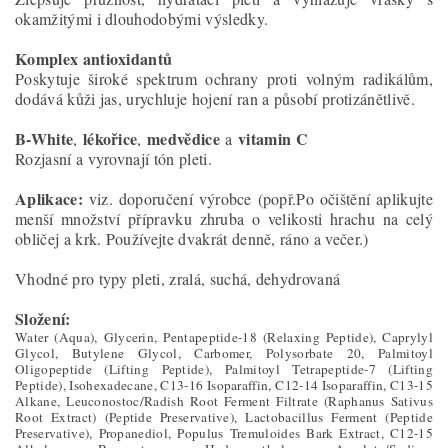
okamžitými i dlouhodobými výsledky.
Komplex antioxidantů
Poskytuje široké spektrum ochrany proti volným radikálům,
dodává kůži jas, urychluje hojení ran a působí protizánětlivě.
B-White
lékořice
medvědice
vitamin C
,
,
a
Rozjasní a vyrovnají tón pleti.
Aplikace:
viz. doporučení výrobce (popř.Po očištění aplikujte
menší množství přípravku zhruba o velikosti hrachu na celý
obličej a krk. Používejte dvakrát denně, ráno a večer.)
Vhodné pro typy pleti, zralá, suchá, dehydrovaná
Složení:
Water (Aqua), Glycerin, Pentapeptide-18 (Relaxing Peptide), Caprylyl
Glycol, Butylene Glycol, Carbomer, Polysorbate 20, Palmitoyl
Oligopeptide (Lifting Peptide), Palmitoyl Tetrapeptide-7 (Lifting
Peptide), Isohexadecane, C13-16 Isoparaffin, C12-14 Isoparaffin, C13-15
Alkane, Leuconostoc/Radish Root Ferment Filtrate (Raphanus Sativus
Root Extract) (Peptide Preservative), Lactobacillus Ferment (Peptide
Preservative), Propanediol, Populus Tremuloides Bark Extract, C12-15