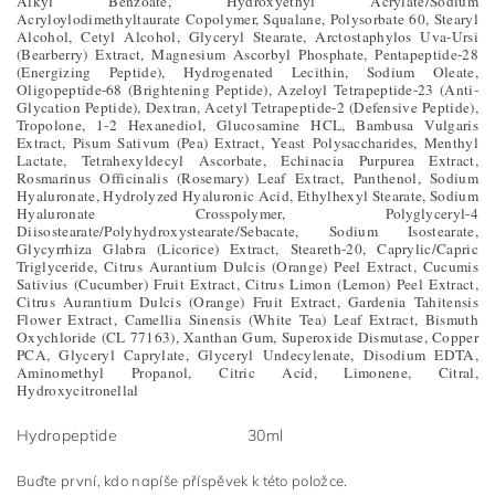
Alkyl Benzoate, Hydroxyethyl Acrylate/Sodium
Acryloylodimethyltaurate Copolymer, Squalane, Polysorbate 60, Stearyl
Alcohol, Cetyl Alcohol, Glyceryl Stearate, Arctostaphylos Uva-Ursi
(Bearberry) Extract, Magnesium Ascorbyl Phosphate, Pentapeptide-28
(Energizing Peptide), Hydrogenated Lecithin, Sodium Oleate,
Oligopeptide-68 (Brightening Peptide), Azeloyl Tetrapeptide-23 (Anti-
Glycation Peptide), Dextran, Acetyl Tetrapeptide-2 (Defensive Peptide),
Tropolone, 1-2 Hexanediol, Glucosamine HCL, Bambusa Vulgaris
Extract, Pisum Sativum (Pea) Extract, Yeast Polysaccharides, Menthyl
Lactate, Tetrahexyldecyl Ascorbate, Echinacia Purpurea Extract,
Rosmarinus Officinalis (Rosemary) Leaf Extract, Panthenol, Sodium
Hyaluronate, Hydrolyzed Hyaluronic Acid, Ethylhexyl Stearate, Sodium
Hyaluronate Crosspolymer, Polyglyceryl-4
Diisostearate/Polyhydroxystearate/Sebacate, Sodium Isostearate,
Glycyrrhiza Glabra (Licorice) Extract, Steareth-20, Caprylic/Capric
Triglyceride, Citrus Aurantium Dulcis (Orange) Peel Extract, Cucumis
Sativius (Cucumber) Fruit Extract, Citrus Limon (Lemon) Peel Extract,
Citrus Aurantium Dulcis (Orange) Fruit Extract, Gardenia Tahitensis
Flower Extract, Camellia Sinensis (White Tea) Leaf Extract, Bismuth
Oxychloride (CL 77163), Xanthan Gum, Superoxide Dismutase, Copper
PCA, Glyceryl Caprylate, Glyceryl Undecylenate, Disodium EDTA,
Aminomethyl Propanol, Citric Acid, Limonene, Citral,
Hydroxycitronellal
Hydropeptide
30ml
Buďte první, kdo napíše příspěvek k této položce.