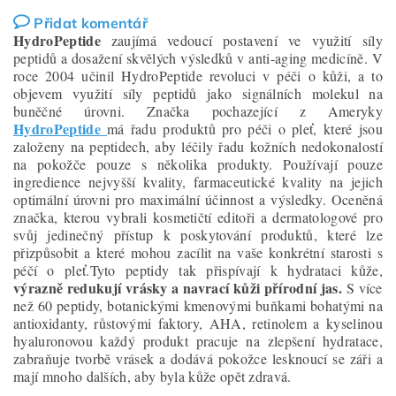
Přidat komentář
HydroPeptide
zaujímá vedoucí postavení ve využití síly
peptidů a dosažení skvělých výsledků v anti-aging medicíně. V
roce 2004 učinil HydroPeptide revoluci v péči o kůži, a to
objevem využití síly peptidů jako signálních molekul na
buněčné úrovni. Značka pochazející z Ameryky
HydroPeptide
má řadu produktů pro péči o pleť, které jsou
založeny na peptidech, aby léčily řadu kožních nedokonalostí
na pokožče pouze s několika produkty. Používají pouze
ingredience nejvyšší kvality, farmaceutické kvality na jejich
optimální úrovni pro maximální účinnost a výsledky. Oceněná
značka, kterou vybrali kosmetičtí editoři a dermatologové pro
svůj jedinečný přístup k poskytování produktů, které lze
přizpůsobit a které mohou zacílit na vaše konkrétní starosti s
péčí o pleť.Tyto peptidy tak přispívají k hydrataci kůže,
výrazně redukují vrásky a navrací kůži přírodní jas.
S více
než 60 peptidy, botanickými kmenovými buňkami bohatými na
antioxidanty, růstovými faktory, AHA, retinolem a kyselinou
hyaluronovou každý produkt pracuje na zlepšení hydratace,
zabraňuje tvorbě vrásek a dodává pokožce lesknoucí se záři a
mají mnoho dalších, aby byla kůže opět zdravá.