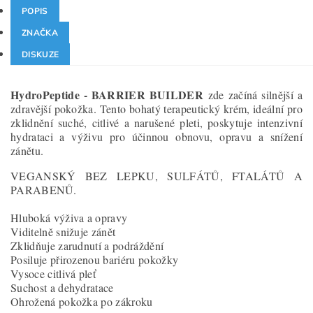
POPIS
ZNAČKA
DISKUZE
HydroPeptide - BARRIER BUILDER
zde začíná silnější a
zdravější pokožka. Tento bohatý terapeutický krém, ideální pro
zklidnění suché, citlivé a narušené pleti, poskytuje intenzivní
hydrataci a výživu pro účinnou obnovu, opravu a snížení
zánětu.
VEGANSKÝ BEZ LEPKU, SULFÁTŮ, FTALÁTŮ A
PARABENŮ.
Hluboká výživa a opravy
Viditelně snižuje zánět
Zklidňuje zarudnutí a podráždění
Posiluje přirozenou bariéru pokožky
Vysoce citlivá pleť
Suchost a dehydratace
Ohrožená pokožka po zákroku