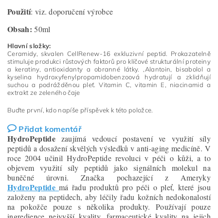
Použití
: viz. doporučení výrobce
Obsah:
50ml
Hlavní složky:
Ceramidy, skvalen CellRenew-16 exkluzivní peptid. Prokazatelně
stimuluje produkci růstových faktorů pro klíčové strukturální proteiny
a keratiny, antioxidanty a obranné látky. ,Alantoin, bisabolol a
kyselina hydroxyfenylpropamidobenzoová hydratují a zklidňují
suchou a podrážděnou pleť. Vitamin C, vitamin E, niacinamid a
extrakt ze zeleného čaje
Buďte první, kdo napíše příspěvek k této položce.
Přidat komentář
HydroPeptide
zaujímá vedoucí postavení ve využití síly
peptidů a dosažení skvělých výsledků v anti-aging medicíně. V
roce 2004 učinil HydroPeptide revoluci v péči o kůži, a to
objevem využití síly peptidů jako signálních molekul na
buněčné úrovni. Značka pochazející z Ameryky
HydroPeptide
má řadu produktů pro péči o pleť, které jsou
založeny na peptidech, aby léčily řadu kožních nedokonalostí
na pokožče pouze s několika produkty. Používají pouze
ingredience nejvyšší kvality, farmaceutické kvality na jejich