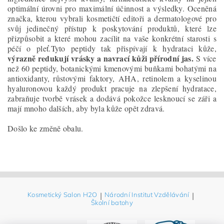
optimální úrovni pro maximální účinnost a výsledky. Oceněná
značka, kterou vybrali kosmetičtí editoři a dermatologové pro
svůj jedinečný přístup k poskytování produktů, které lze
přizpůsobit a které mohou zacílit na vaše konkrétní starosti s
péčí o pleť.Tyto peptidy tak přispívají k hydrataci kůže,
výrazně redukují vrásky a navrací kůži přírodní jas.
S více
než 60 peptidy, botanickými kmenovými buňkami bohatými na
antioxidanty, růstovými faktory, AHA, retinolem a kyselinou
hyaluronovou každý produkt pracuje na zlepšení hydratace,
zabraňuje tvorbě vrásek a dodává pokožce lesknoucí se záři a
mají mnoho dalších, aby byla kůže opět zdravá.
Došlo ke změně obalu.
Kosmetický Salon H2O
|
Národní Institut Vzdělávání
|
Školní batohy