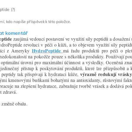
tide (?)
ní, kdo napíše příspěvek k této položce.
at komentář
eptide
zaujímá vedoucí postavení ve využití síly peptidů a dosažení
ydroPeptide revoluci v péči o kůži, a to objevem využití síly pept
HydroPeptide
jící z Ameryky
má řadu produktů pro péči o pleť
nedokonalostí na pokožče pouze s několika produkty. Používají pouz
h optimální úrovni pro maximální účinnost a výsledky. Oceněná znač
 jedinečný přístup k poskytování produktů, které lze přizpůsobit a k
výrazně redukují vrásky 
 peptidy tak přispívají k hydrataci kůže,
ými kmenovými buňkami bohatými na antioxidanty, růstovými fakt
pracuje na zlepšení hydratace, zabraňuje tvorbě vrásek a dodává pok
t zdravá.
e změně obalu.