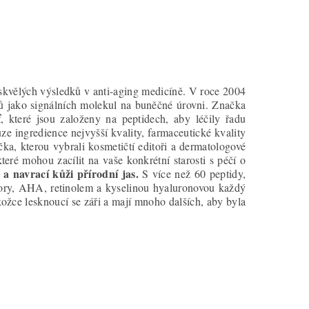
 skvělých výsledků v anti-aging medicíně. V roce 2004
idů jako signálních molekul na buněčné úrovni. Značka
, které jsou založeny na peptidech, aby léčily řadu
e ingredience nejvyšší kvality, farmaceutické kvality
ka, kterou vybrali kosmetičtí editoři a dermatologové
teré mohou zacílit na vaše konkrétní starosti s péčí o
a navrací kůži přírodní jas.
S více než 60 peptidy,
ory, AHA, retinolem a kyselinou hyaluronovou každý
ožce lesknoucí se záři a mají mnoho dalších, aby byla