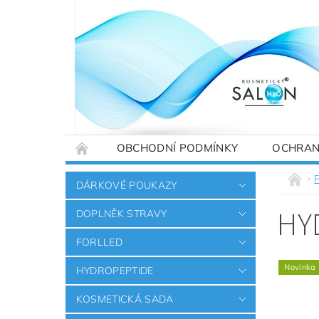
OBCHODNÍ PODMÍNKY
OCHRAN
DÁRKOVÉ POUKAZY
HY
DOPLNĚK STRAVY
FORLLED
Novinka
HYDROPEPTIDE
KOSMETICKÁ SADA