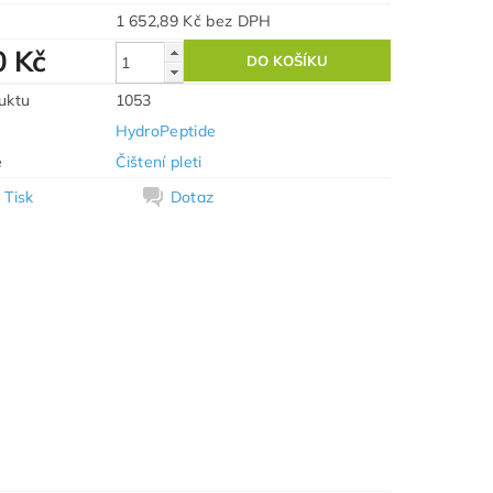
1 652,89 Kč bez DPH
0 Kč
uktu
1053
HydroPeptide
e
Čištení pleti
Tisk
Dotaz