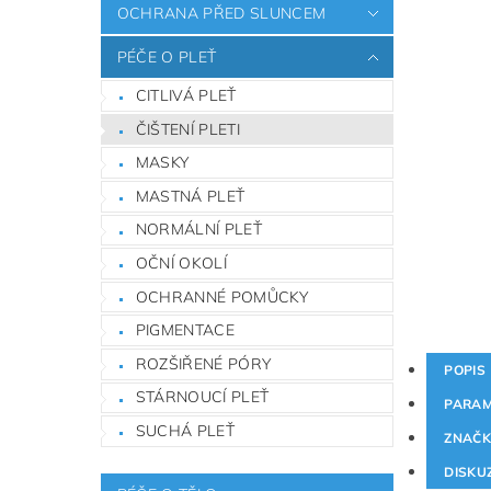
OCHRANA PŘED SLUNCEM
PÉČE O PLEŤ
CITLIVÁ PLEŤ
ČIŠTENÍ PLETI
MASKY
MASTNÁ PLEŤ
NORMÁLNÍ PLEŤ
OČNÍ OKOLÍ
OCHRANNÉ POMŮCKY
PIGMENTACE
ROZŠIŘENÉ PÓRY
POPIS
STÁRNOUCÍ PLEŤ
PARAM
SUCHÁ PLEŤ
ZNAČ
DISKU