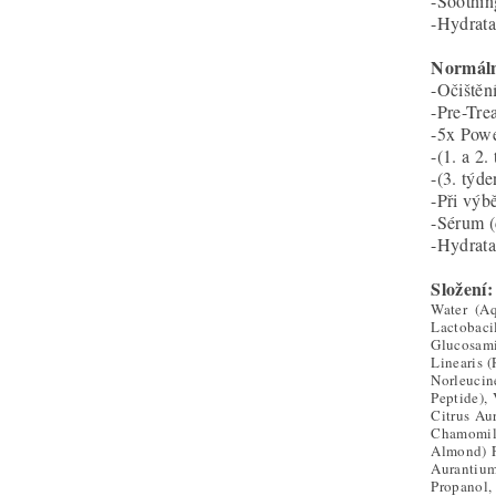
-Soothi
-Hydrat
Normáln
-Očištění
-Pre-Tre
-5x Powe
-(1. a 2.
-(3. týde
-Při výb
-Sérum (
-Hydrata
Složení:
Water (Aq
Lactobaci
Glucosami
Linearis 
Norleucin
Peptide),
Citrus Au
Chamomill
Almond) F
Aurantium
Propanol,