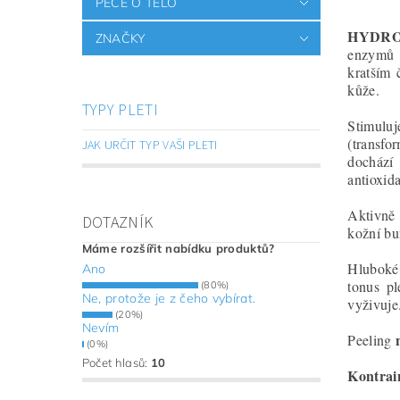
PÉČE O TĚLO
HYDRO
ZNAČKY
enzymů 
kratším 
kůže.
TYPY PLETI
Stimuluj
(transfo
JAK URČIT TYP VAŠI PLETI
dochází 
antioxid
Aktivně 
DOTAZNÍK
kožní bu
Máme rozšířit nabídku produktů?
Hluboké 
Ano
tonus pl
(80%)
Ne, protože je z čeho vybírat.
vyživuje
(20%)
Nevím
Peeling
(0%)
Počet hlasů:
10
Kontrai