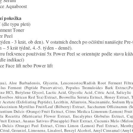
ng Serum
ace Aquaboost
í pokožka
 (dle typu pleti)
atment Toner
r Peel
 týden - 3 krát, ob den). V ostatních dnech po očištění nanášejte Pre-
n – 5 krát týdně, 4.-5. týden - denně).
ěru frekvence používání 5x Power Peel se orientujte podle stavu kůž
dle indikací)
ce Face lift nebo Power lift
ua), Aloe Barbadensis, Glycerin, Leuconostoc/Radish Root Ferment Filtrat
llus Ferment (Peptide Preservative), Populus Tremuloides Bark Extract
ne HCl, Butylene Glycol, Lactic Acid, Glycolic Acid, Citric Acid, Salicylic 
(Rooibos African Red Tea) Extract, Boswellia Serrata Extract, Honey Extract,
e Acetate (Exfoliating Peptide), Lecithin, Allantoin, Niacinamide, Sodium Hy
 Vaccinium Myrtillus Fruit/Leaf (Bilberry) Extract, Saccharum Officinarum (
rantium Dulcis (Orange) Fruit Extract, Citrus Medica Limonum (Lemon) Fruit E
a Recutita (Matricaria) Flower Extract, Eucalyptus Globulus Extract, Cap
ruit Extract, Ananas Sativus (Pineapple) Fruit Extract, Cucumis Melo (Melon) 
 Dulcis (Orange) Peel Extract, Citrus Limon (Lemon) Peel Extract, Ment
 Citral, Geraniol, Limonene, Linalool, Benzyl Alcohol, Amyl Cinnamal (Amy