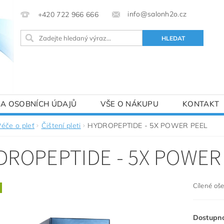
info@salonh2o.cz
+420 722 966 666
A OSOBNÍCH ÚDAJŮ
VŠE O NÁKUPU
KONTAKT
Péče o pleť
Čištení pleti
HYDROPEPTIDE - 5X POWER PEEL
DROPEPTIDE - 5X POWER
Cílené oš
Dostupn