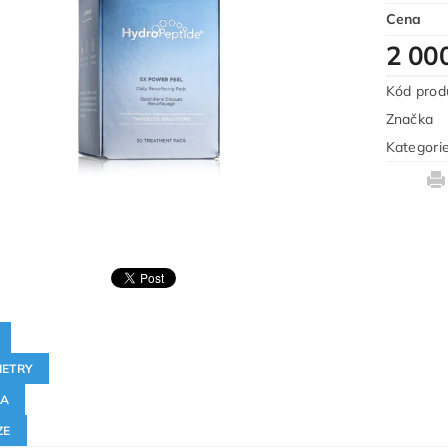
Cena
2 00
Kód prod
Značka
Kategori
ETRY
KA
ZE