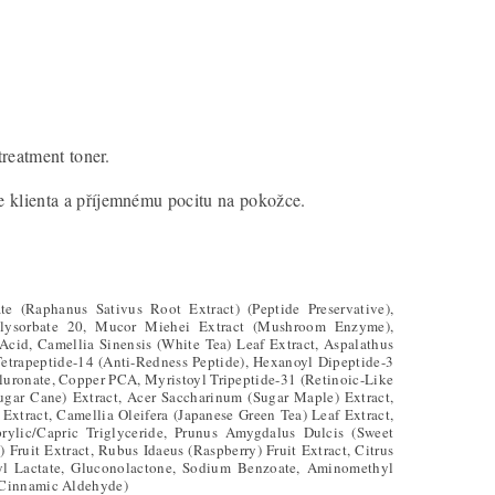
treatment toner.
e klienta a příjemnému pocitu na pokožce.
e (Raphanus Sativus Root Extract) (Peptide Preservative),
,Polysorbate 20, Mucor Miehei Extract (Mushroom Enzyme),
Acid, Camellia Sinensis (White Tea) Leaf Extract, Aspalathus
 Tetrapeptide-14 (Anti-Redness Peptide), Hexanoyl Dipeptide-3
aluronate, Copper PCA, Myristoyl Tripeptide-31 (Retinoic-Like
Sugar Cane) Extract, Acer Saccharinum (Sugar Maple) Extract,
xtract, Camellia Oleifera (Japanese Green Tea) Leaf Extract,
rylic/Capric Triglyceride, Prunus Amygdalus Dulcis (Sweet
Fruit Extract, Rubus Idaeus (Raspberry) Fruit Extract, Citrus
hyl Lactate, Gluconolactone, Sodium Benzoate, Aminomethyl
l Cinnamic Aldehyde)