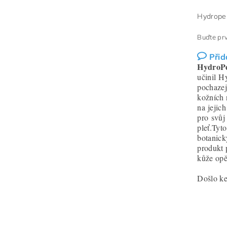
Hydropep
Buďte prv
Přid
HydroP
učinil H
pochaze
kožních 
na jejic
pro svůj
pleť.Tyto
botanick
produkt 
kůže opě
Došlo k