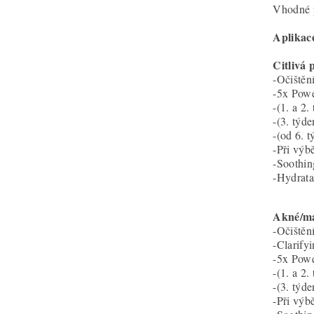
Vhodné p
Aplikac
Citlivá
-Očištěn
-5x Powe
-(1. a 2.
-(3. týde
-(od 6. 
-Při výb
-Soothi
-Hydrata
Akné/ma
-Očištění
-Clarify
-5x Powe
-(1. a 2.
-(3. týde
-Při výb