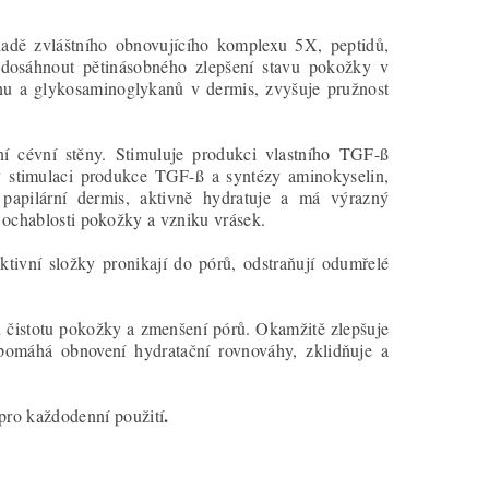
ladě zvláštního obnovujícího komplexu 5X, peptidů,
dosáhnout pětinásobného zlepšení stavu pokožky v
enu a glykosaminoglykanů v dermis, zvyšuje pružnost
lení cévní stěny. Stimuluje produkci vlastního TGF-ß
ky stimulaci produkce TGF-ß a syntézy aminokyselin,
 papilární dermis, aktivně hydratuje a má výrazný
zí ochablosti pokožky a vzniku vrásek.
Aktivní složky pronikají do pórů, odstraňují odumřelé
u čistotu pokožky a zmenšení pórů. Okamžitě zlepšuje
apomáhá obnovení hydratační rovnováhy, zklidňuje a
.
pro každodenní použití