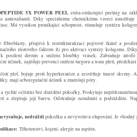
PEPTIDE 5X POWER PEEL
extra-omlazující peelnig na zák
a antioxidantů. Díky speciálnímu chemickému vzorci umožňuje 
čase. Má vysokou pronikající schopnost, stimuluje syntézu kolag
e fibroblasty, přispívá k restrukturalizaci pojivové tkáně a posí
rmačního růstového faktoru ß) pro aktivaci syntézy kolagenu. Dí
k posílení dermis a snížení hloubky vrásek. Zabraňuje atrofii
ační účinek, zajišťuje prevenci snížení turgoru a tonu pleti, předchá
čistí pleť, bojuje proti hyperkeratóze a zesvětluje tmavé skvrny. 
ňky, mají seboregulační účinek a zmenšují póry.
a rychlé očištění bez dráždění pokožky. Poskytuje nepřekonatelno
eti a zlepšuje její barvu. Odstraňuje zarudnutí a podráždění. N
.
nevysušuje, nedráždí
pokožku a nevyvolává olupování. Je vhodný 
ndikace:
Těhotenství, kojení, alergie na aspirin.