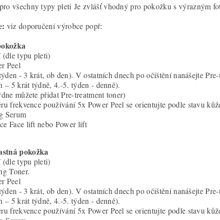
ro všechny typy pleti Je zvlášť vhodný pro pokožku s výrazným fo
e:
viz doporučení výrobce popř:
 pokožka
í (dle typu pleti)
r Peel
 týden - 3 krát, ob den). V ostatních dnech po očištění nanášejte Pre-
n – 5 krát týdně, 4.-5. týden - denně).
týdne můžete přidat Pre-treatment toner)
ěru frekvence používání 5x Power Peel se orientujte podle stavu ků
ng Serum
ce Face lift nebo Power lift
stná pokožka
 (dle typu pleti)
ing Toner.
r Peel
 týden - 3 krát, ob den). V ostatních dnech po očištění nanášejte Pre-
n – 5 krát týdně, 4.-5. týden - denně).
ěru frekvence používání 5x Power Peel se orientujte podle stavu kůž