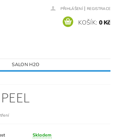
|
PŘIHLÁŠENÍ
REGISTRACE
KOŠÍK:
0 Kč
SALON H2O
 PEEL
etření
ost
Skladem