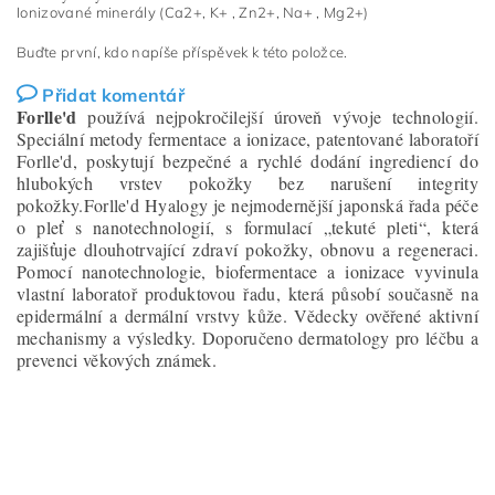
Ionizované minerály (Ca2+, K+ , Zn2+, Na+ , Mg2+)
Buďte první, kdo napíše příspěvek k této položce.
Přidat komentář
Forlle'd
používá nejpokročilejší úroveň vývoje technologií.
Speciální metody fermentace a ionizace, patentované laboratoří
Forlle'd, poskytují bezpečné a rychlé dodání ingrediencí do
hlubokých vrstev pokožky bez narušení integrity
pokožky.Forlle'd Hyalogy je nejmodernější japonská řada péče
o pleť s nanotechnologií, s formulací „tekuté pleti“, která
zajišťuje dlouhotrvající zdraví pokožky, obnovu a regeneraci.
Pomocí nanotechnologie, biofermentace a ionizace vyvinula
vlastní laboratoř produktovou řadu, která působí současně na
epidermální a dermální vrstvy kůže. Vědecky ověřené aktivní
mechanismy a výsledky. Doporučeno dermatology pro léčbu a
prevenci věkových známek.