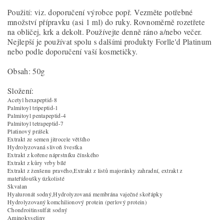
Použití: viz. doporučení výrobce popř. Vezměte potřebné
množství přípravku (asi 1 ml) do ruky. Rovnoměrně rozetřete
na obličej, krk a dekolt. Používejte denně ráno a/nebo večer.
Nejlepší je používat spolu s dalšími produkty Forlle'd Platinum
nebo podle doporučení vaší kosmetičky.
Obsah: 50g
Složení:
Acetyl hexapeptid-8
Palmitoyl tripeptid-1
Palmitoyl pentapeptid-4
Palmitoyl tetrapeptid-7
Platinový prášek
Extrakt ze semen jitrocele většího
Hydrolyzovaná slivoň švestka
Extrakt z kořene náprstníku čínského
Extrakt z kůry vrby bílé
Extrakt z ženšenu pravého,Extrakt z listů majoránky zahradní, extrakt z
mateřídoušky úzkolisté
Skvalan
Hyaluronát sodný,Hydrolyzovaná membrána vaječné skořápky
Hydrolyzovaný komchilionový protein (perlový protein)
Chondroitinsulfát sodný
Aminokyseliny