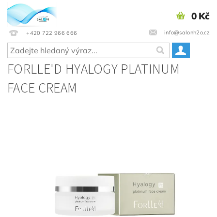
0 Kč
info@salonh2o.cz
+420 722 966 666
FORLLE'D HYALOGY PLATINUM
FACE CREAM